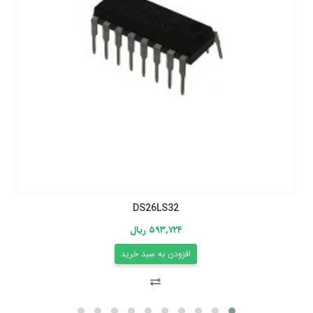
DS26LS32
۵۹۳,۷۲۴ ریال
افزودن به سبد خرید