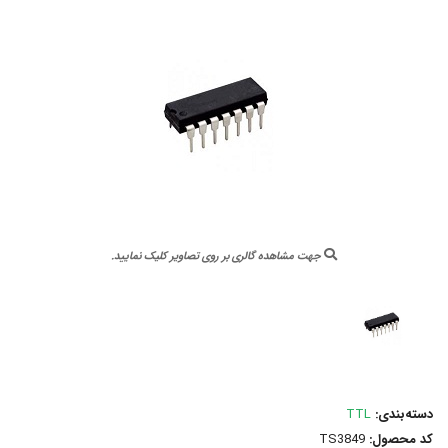
جهت مشاهده گالری بر روی تصاویر کلیک نمایید.
ی:
TTL
ل:
TS3849