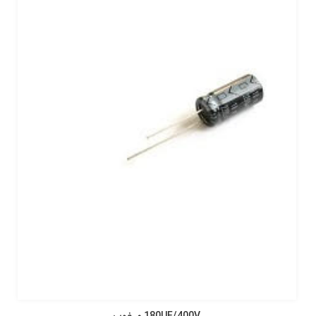
180UF/400V مرغوب