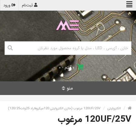
ثبت‌نام
ورود
۰ آیتم - ۰
منو
الکترولیتی
120UF/25V مرغوب (خازن الکترولیتی 120میکروفاراد 25ولت120/25)
120UF/25V مرغوب