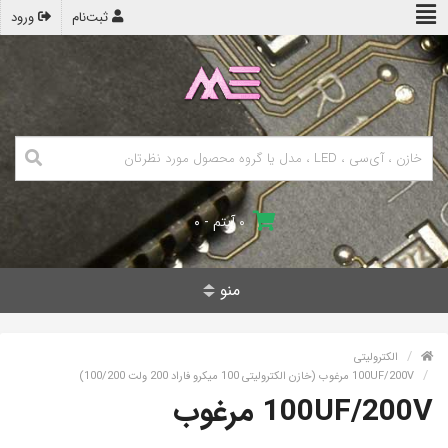
ثبت‌نام
ورود
۰ آیتم - ۰
منو
الکترولیتی
100UF/200V مرغوب (خازن الکترولیتی 100 میکرو فاراد 200 ولت 100/200)
100UF/200V مرغوب