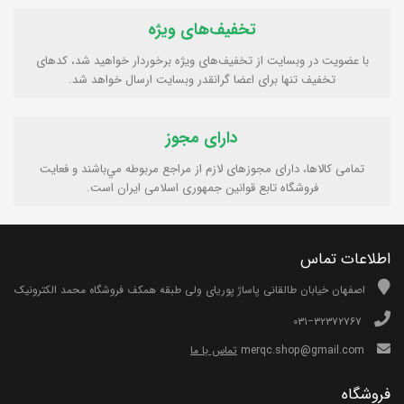
تخفیف‌های ویژه
با عضویت در وبسایت از تخفیف‌های ویژه برخوردار خواهید شد، کدهای
تخفیف تنها برای اعضا گرانقدر وبسایت ارسال خواهد شد.
دارای مجوز
تمامی كالاها، دارای مجوزهای لازم از مراجع مربوطه مي‌باشند و فعایت
فروشگاه تابع قوانين جمهوری اسلامی ايران است.
اطلاعات تماس
اصفهان خیابان طالقانی پاساژ پوریای ولی طبقه همکف فروشگاه محمد الکترونیک
۰۳۱−۳۲۳۷۲۷۶۷
merqc.shop@gmail.com
تماس با ما
فروشگاه