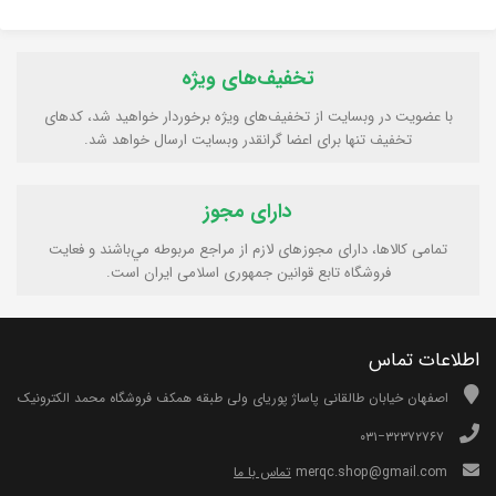
تخفیف‌های ویژه
با عضویت در وبسایت از تخفیف‌های ویژه برخوردار خواهید شد، کدهای
تخفیف تنها برای اعضا گرانقدر وبسایت ارسال خواهد شد.
دارای مجوز
تمامی كالاها، دارای مجوزهای لازم از مراجع مربوطه مي‌باشند و فعایت
فروشگاه تابع قوانين جمهوری اسلامی ايران است.
اطلاعات تماس
اصفهان خیابان طالقانی پاساژ پوریای ولی طبقه همکف فروشگاه محمد الکترونیک
۰۳۱−۳۲۳۷۲۷۶۷
merqc.shop@gmail.com
تماس با ما