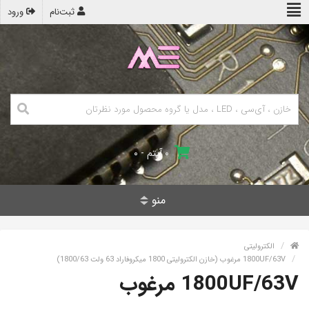
ثبت‌نام
ورود
۰ آیتم - ۰
منو
الکترولیتی
1800UF/63V مرغوب (خازن الکترولیتی 1800 میکروفاراد 63 ولت 1800/63)
1800UF/63V مرغوب