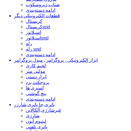
شتاب,ژیروسکوپ
ادامه دسته‌بندی
قطعات الکترونیکی دیگر
کریستال
کریستالsmd
اسیلاتور
اسیلاتورsmd
رله
رله smd
ادامه دسته‌بندی
ابزار الکترونیکی , پروگرامر , مبدل پروگرامر
لحیم کاری
مولتی متر
ابزار دستی
پروجکت برد
اسپری ها
پیچ گوشتی
ادامه دسته‌بندی
باتری,جا باتری,شارژر
غیرشارژی,آلکالاین
شارژی
لیتیوم آیون
باتری تلفنی