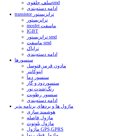
سلف حلقویsmd
ادامه دسته‌بندی
transistor ترانزیستور
ترانزیستور
mosfet ماسفت
IGBT
ترانزیستور smd
ماسفت smd
ترایاک
ادامه دسته‌بندی
سنسورها
مادون قرمز,فتوسل
اپتوکانتر
سنسور دما
سنسوردود و گاز
رنگ/شدت نور
سنسور رطوبت
ادامه دسته‌بندی
ماژول ها و بردهای برنامه پذیر
هوشمند سازی
ماژول فاصله
ماژول بلوتوث
ماژول GPS,GPRS
ماژول قطب نما