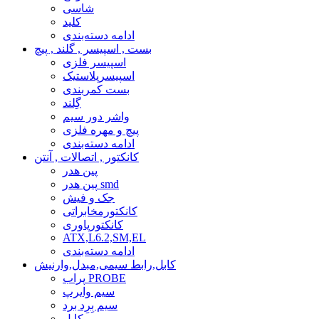
شاسی
کلید
ادامه دسته‌بندی
بست , اسپیسر , گلند , پیچ
اسپیسر فلزی
اسپیسرپلاستیک
بست کمربندی
گِلند
واشر دور سیم
پیچ و مهره فلزی
ادامه دسته‌بندی
کانکتور , اتصالات , آنتن
پین هدر
پین هدر smd
جک و فیش
کانکتورمخابراتی
کانکتورپاوری
ATX,L6.2,SM,EL
ادامه دسته‌بندی
کابل,رابط سیمی,مبدل,وارنیش
پراب PROBE
سیم وایرپ
سیم بِرِد برد
کابل