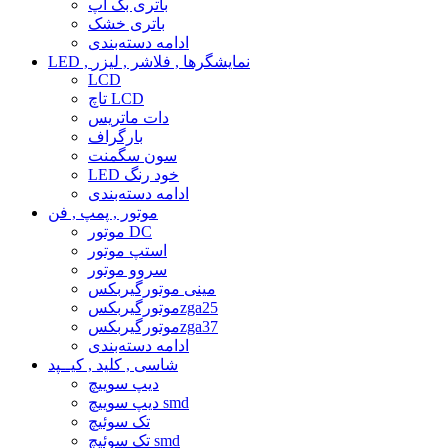
باتری بک آپ
باتری خشک
ادامه دسته‌بندی
LED , نمایشگرها , فلاشر , لیزر
LCD
تاچ LCD
دات ماتریس
بارگراف
سون سگمنت
LED خود رنگ
ادامه دسته‌بندی
موتور , پمپ , فن
موتور DC
استپ موتور
سروو موتور
مینی موتورگیربکس
موتورگیربکسzga25
موتورگیربکسzga37
ادامه دسته‌بندی
شاسی , کلید , کیــپد
دیپ سوییچ
دیپ سوییچ smd
تک سوئیچ
تک سوئیچ smd