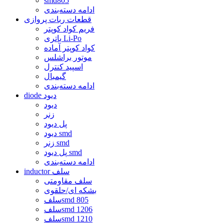
smd805
ادامه دسته‌بندی
قطعات ربات پروازی
فریم کواد کوپتر
باتری Li-Po
کواد کوپتر آماده
موتور براشلس
اسپید کنترل
گیمبال
ادامه دسته‌بندی
diode دیود
دیود
زنر
پل دیود
دیود smd
زنر smd
پل دیود smd
ادامه دسته‌بندی
inductor سلف
سلف مقاومتی
بشکه ای/حلقوی
سلفsmd 805
سلفsmd 1206
سلفsmd 1210