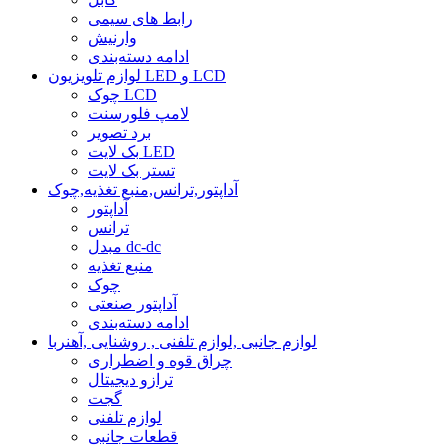
رابط های سیمی
وارنیش
ادامه دسته‌بندی
لوازم تلویزیون LED و LCD
چوک LCD
لامپ فلورسنت
برد تصویر
بک لایت LED
تستر بک لایت
آداپتور,ترانس,منبع تغذیه,چوک
آداپتور
ترانس
مبدل dc-dc
منبع تغذیه
چوک
آداپتور صنعتی
ادامه دسته‌بندی
لوازم جانبی ,لوازم تلفنی , روشنایی ,آهنربا
چراق قوه و اضطراری
ترازو دیجیتال
گجت
لوازم تلفنی
قطعات جانبی