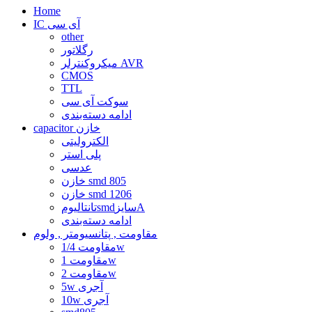
Home
IC آی سی
other
رگلاتور
میکروکنترلر AVR
CMOS
TTL
سوکت آی سی
ادامه دسته‌بندی
capacitor خازن
الکترولیتی
پلی استر
عدسی
خازن smd 805
خازن smd 1206
تانتالیومsmdسایزA
ادامه دسته‌بندی
مقاومت , پتانسیومتر , ولوم
مقاومت 1/4w
مقاومت 1w
مقاومت 2w
5w آجری
10w آجری