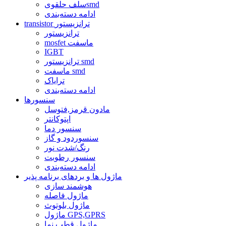
سلف حلقویsmd
ادامه دسته‌بندی
transistor ترانزیستور
ترانزیستور
mosfet ماسفت
IGBT
ترانزیستور smd
ماسفت smd
ترایاک
ادامه دسته‌بندی
سنسورها
مادون قرمز,فتوسل
اپتوکانتر
سنسور دما
سنسوردود و گاز
رنگ/شدت نور
سنسور رطوبت
ادامه دسته‌بندی
ماژول ها و بردهای برنامه پذیر
هوشمند سازی
ماژول فاصله
ماژول بلوتوث
ماژول GPS,GPRS
ماژول قطب نما