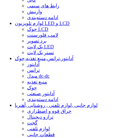
رابط های سیمی
وارنیش
ادامه دسته‌بندی
لوازم تلویزیون LED و LCD
چوک LCD
لامپ فلورسنت
برد تصویر
بک لایت LED
تستر بک لایت
آداپتور,ترانس,منبع تغذیه,چوک
آداپتور
ترانس
مبدل dc-dc
منبع تغذیه
چوک
آداپتور صنعتی
ادامه دسته‌بندی
لوازم جانبی ,لوازم تلفنی , روشنایی ,آهنربا
چراق قوه و اضطراری
ترازو دیجیتال
گجت
لوازم تلفنی
قطعات جانبی