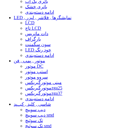
باتری بک آپ
باتری خشک
ادامه دسته‌بندی
LED , نمایشگرها , فلاشر , لیزر
LCD
تاچ LCD
دات ماتریس
بارگراف
سون سگمنت
LED خود رنگ
ادامه دسته‌بندی
موتور , پمپ , فن
موتور DC
استپ موتور
سروو موتور
مینی موتورگیربکس
موتورگیربکسzga25
موتورگیربکسzga37
ادامه دسته‌بندی
شاسی , کلید , کیــپد
دیپ سوییچ
دیپ سوییچ smd
تک سوئیچ
تک سوئیچ smd