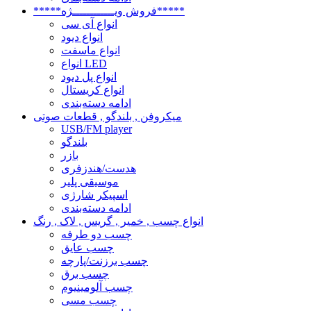
*****فروش ویــــــــــــژه*****
انواع آی سی
انواع دیود
انواع ماسفت
انواع LED
انواع پل دیود
انواع کریستال
ادامه دسته‌بندی
میکروفن , بلندگو , قطعات صوتی
USB/FM player
بلندگو
بازر
هدست/هندزفری
موسیقی پلیر
اسپیکر شارژی
ادامه دسته‌بندی
انواع چسب , خمیر , گریس , لاک , رنگ
چسب دو طرفه
چسب عایق
چسب برزنت/پارچه
چسب برق
چسب آلومینیوم
چسب مسی