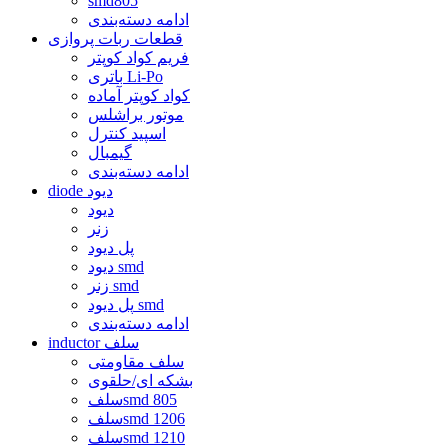
smd805
ادامه دسته‌بندی
قطعات ربات پروازی
فریم کواد کوپتر
باتری Li-Po
کواد کوپتر آماده
موتور براشلس
اسپید کنترل
گیمبال
ادامه دسته‌بندی
diode دیود
دیود
زنر
پل دیود
دیود smd
زنر smd
پل دیود smd
ادامه دسته‌بندی
inductor سلف
سلف مقاومتی
بشکه ای/حلقوی
سلفsmd 805
سلفsmd 1206
سلفsmd 1210