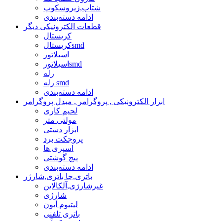
شتاب,ژیروسکوپ
ادامه دسته‌بندی
قطعات الکترونیکی دیگر
کریستال
کریستالsmd
اسیلاتور
اسیلاتورsmd
رله
رله smd
ادامه دسته‌بندی
ابزار الکترونیکی , پروگرامر , مبدل پروگرامر
لحیم کاری
مولتی متر
ابزار دستی
پروجکت برد
اسپری ها
پیچ گوشتی
ادامه دسته‌بندی
باتری,جا باتری,شارژر
غیرشارژی,آلکالاین
شارژی
لیتیوم آیون
باتری تلفنی