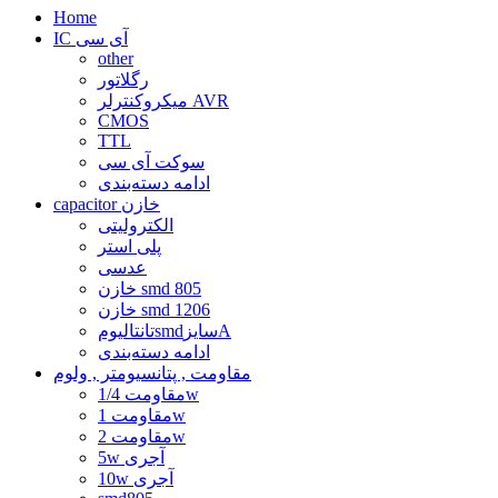
Home
IC آی سی
other
رگلاتور
میکروکنترلر AVR
CMOS
TTL
سوکت آی سی
ادامه دسته‌بندی
capacitor خازن
الکترولیتی
پلی استر
عدسی
خازن smd 805
خازن smd 1206
تانتالیومsmdسایزA
ادامه دسته‌بندی
مقاومت , پتانسیومتر , ولوم
مقاومت 1/4w
مقاومت 1w
مقاومت 2w
5w آجری
10w آجری