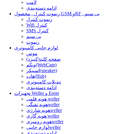
لامپ
ادامه دسته‌بندی
ریموت کنترل , محصول GSM وRF , بی سیم
ریموت کنترل
Wifi کنترل
SMS کنترل
بی سیم
ریموت
لوازم جانبی کامپیوتری
موس
صفحه کلید(کیبرد)
وبکم(WebCam)
اسپیکر(speaker)
هاب(Hub)
تبدیلات کامپیوتری
ادامه دسته‌بندی
تجهیزات Weller و Erem
هویه قلمی weller
هویه تفنگیweller
هویه شارژیweller
هویه گازی weller
هویه رومیزیweller
لوازم جانبیweller
ادامه دسته‌بندی