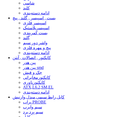
شاسی
کلید
ادامه دسته‌بندی
بست , اسپیسر , گلند , پیچ
اسپیسر فلزی
اسپیسرپلاستیک
بست کمربندی
گِلند
واشر دور سیم
پیچ و مهره فلزی
ادامه دسته‌بندی
کانکتور , اتصالات , آنتن
پین هدر
پین هدر smd
جک و فیش
کانکتورمخابراتی
کانکتورپاوری
ATX,L6.2,SM,EL
ادامه دسته‌بندی
کابل,رابط سیمی,مبدل,وارنیش
پراب PROBE
سیم وایرپ
سیم بِرِد برد
کابل