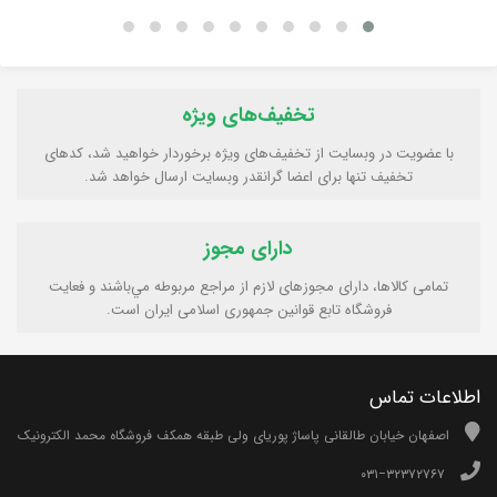
تخفیف‌های ویژه
با عضویت در وبسایت از تخفیف‌های ویژه برخوردار خواهید شد، کدهای
تخفیف تنها برای اعضا گرانقدر وبسایت ارسال خواهد شد.
دارای مجوز
تمامی كالاها، دارای مجوزهای لازم از مراجع مربوطه مي‌باشند و فعایت
فروشگاه تابع قوانين جمهوری اسلامی ايران است.
اطلاعات تماس
اصفهان خیابان طالقانی پاساژ پوریای ولی طبقه همکف فروشگاه محمد الکترونیک
۰۳۱−۳۲۳۷۲۷۶۷