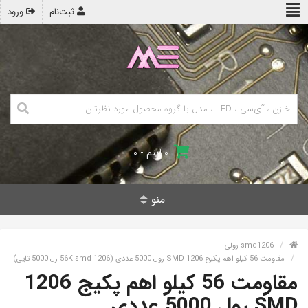
ثبت‌نام
ورود
۰ آیتم - ۰
منو
smd1206 رولی
مقاومت 56 کیلو اهم پکیج 1206 SMD رول 5000 عددی (56K smd 1206 رل 5000 تایی)
مقاومت 56 کیلو اهم پکیج 1206
SMD رول 5000 عددی