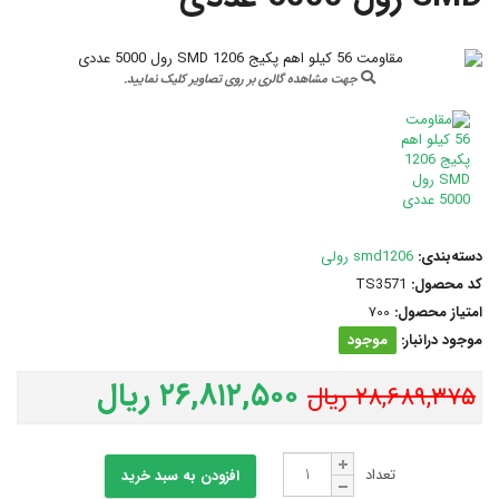
جهت مشاهده گالری بر روی تصاویر کلیک نمایید.
دسته‌بندی:
smd1206 رولی
کد محصول:
TS3571
امتیاز محصول:
700
موجود درانبار:
موجود
۲۶,۸۱۲,۵۰۰ ریال
۲۸,۶۸۹,۳۷۵ ریال
تعداد
افزودن به سبد خرید