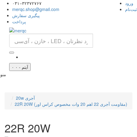
ورود
۰۳۱−۳۲۳۷۲۷۶۷
ثبت‌نام
merqc.shop@gmail.com
پیگیری سفارش
پرداخت
۰ آیتم - ۰
منو
20w آجری
22R 20W (مقاومت آجری 22 اهم 20 وات مخصوص کراس اور)
22R 20W