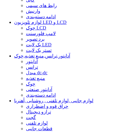
رابط های سیمی
وارنیش
ادامه دسته‌بندی
لوازم تلویزیون LED و LCD
چوک LCD
لامپ فلورسنت
برد تصویر
بک لایت LED
تستر بک لایت
آداپتور,ترانس,منبع تغذیه,چوک
آداپتور
ترانس
مبدل dc-dc
منبع تغذیه
چوک
آداپتور صنعتی
ادامه دسته‌بندی
لوازم جانبی ,لوازم تلفنی , روشنایی ,آهنربا
چراق قوه و اضطراری
ترازو دیجیتال
گجت
لوازم تلفنی
قطعات جانبی