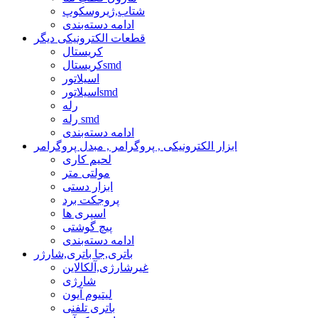
شتاب,ژیروسکوپ
ادامه دسته‌بندی
قطعات الکترونیکی دیگر
کریستال
کریستالsmd
اسیلاتور
اسیلاتورsmd
رله
رله smd
ادامه دسته‌بندی
ابزار الکترونیکی , پروگرامر , مبدل پروگرامر
لحیم کاری
مولتی متر
ابزار دستی
پروجکت برد
اسپری ها
پیچ گوشتی
ادامه دسته‌بندی
باتری,جا باتری,شارژر
غیرشارژی,آلکالاین
شارژی
لیتیوم آیون
باتری تلفنی