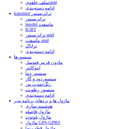
سلف حلقویsmd
ادامه دسته‌بندی
transistor ترانزیستور
ترانزیستور
mosfet ماسفت
IGBT
ترانزیستور smd
ماسفت smd
ترایاک
ادامه دسته‌بندی
سنسورها
مادون قرمز,فتوسل
اپتوکانتر
سنسور دما
سنسوردود و گاز
رنگ/شدت نور
سنسور رطوبت
ادامه دسته‌بندی
ماژول ها و بردهای برنامه پذیر
هوشمند سازی
ماژول فاصله
ماژول بلوتوث
ماژول GPS,GPRS
ماژول قطب نما