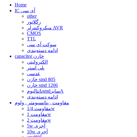
Home
IC آی سی
other
رگلاتور
میکروکنترلر AVR
CMOS
TTL
سوکت آی سی
ادامه دسته‌بندی
capacitor خازن
الکترولیتی
پلی استر
عدسی
خازن smd 805
خازن smd 1206
تانتالیومsmdسایزA
ادامه دسته‌بندی
مقاومت , پتانسیومتر , ولوم
مقاومت 1/4w
مقاومت 1w
مقاومت 2w
5w آجری
10w آجری