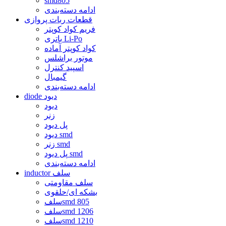
smd805
ادامه دسته‌بندی
قطعات ربات پروازی
فریم کواد کوپتر
باتری Li-Po
کواد کوپتر آماده
موتور براشلس
اسپید کنترل
گیمبال
ادامه دسته‌بندی
diode دیود
دیود
زنر
پل دیود
دیود smd
زنر smd
پل دیود smd
ادامه دسته‌بندی
inductor سلف
سلف مقاومتی
بشکه ای/حلقوی
سلفsmd 805
سلفsmd 1206
سلفsmd 1210