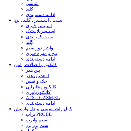
شاسی
کلید
ادامه دسته‌بندی
بست , اسپیسر , گلند , پیچ
اسپیسر فلزی
اسپیسرپلاستیک
بست کمربندی
گِلند
واشر دور سیم
پیچ و مهره فلزی
ادامه دسته‌بندی
کانکتور , اتصالات , آنتن
پین هدر
پین هدر smd
جک و فیش
کانکتورمخابراتی
کانکتورپاوری
ATX,L6.2,SM,EL
ادامه دسته‌بندی
کابل,رابط سیمی,مبدل,وارنیش
پراب PROBE
سیم وایرپ
سیم بِرِد برد
کابل