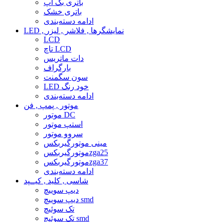
باتری بک آپ
باتری خشک
ادامه دسته‌بندی
LED , نمایشگرها , فلاشر , لیزر
LCD
تاچ LCD
دات ماتریس
بارگراف
سون سگمنت
LED خود رنگ
ادامه دسته‌بندی
موتور , پمپ , فن
موتور DC
استپ موتور
سروو موتور
مینی موتورگیربکس
موتورگیربکسzga25
موتورگیربکسzga37
ادامه دسته‌بندی
شاسی , کلید , کیــپد
دیپ سوییچ
دیپ سوییچ smd
تک سوئیچ
تک سوئیچ smd