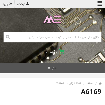
ثبت‌نام
ورود
۰ آیتم - ۰
منو
other
A6169 (آی سی A6169)
A6169