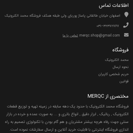
اطلاعات تماس
اصفهان خیابان طالقانی پاساژ پوریای ولی طبقه همکف فروشگاه محمد الکترونیک
۰۳۱−۳۲۳۷۲۷۶۷
merqc.shop@gmail.com
تماس با ما
فروشگاه
محمد الکترونیک
نحوه ارسال
حریم شخصی کاربران
قوانین
مختصری از MERQC
فروشگاه محمد الکترونیک با حدود یک دهه سابقه در زمینه تهیه و توزیع قطعات
الکترونیک , رباتیک , ابزار دقیق , انواع باتری و ... به صورت عمده و خرده در بازار
سنتی جهت رفاه هرچه بیشتر مشتریان و هم گام بودن با تکنولوژی تصمیم به راه
اندازی فروشگاه اینترنتی با قابلیت خرید آنلاین و ارسال سفارشات نموده است.