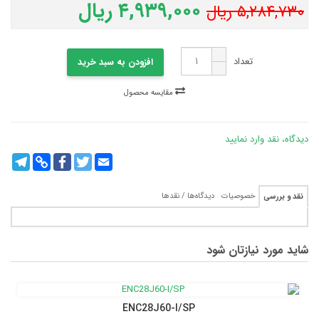
۴,۹۳۹,۰۰۰ ریال
۵,۲۸۴,۷۳۰ ریال
تعداد
افزودن به سبد خرید
مقایسه محصول
دیدگاه، نقد وارد نمایید
legram
Copy
Facebook
Twitter
Email
Link
خصوصیات
دیدگاه‌ها / نقدها
نقد و بررسی
شاید مورد نیازتان شود
ENC28J60-I/SP