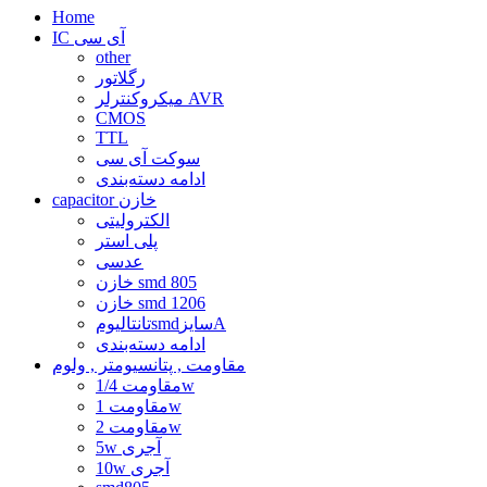
Home
IC آی سی
other
رگلاتور
میکروکنترلر AVR
CMOS
TTL
سوکت آی سی
ادامه دسته‌بندی
capacitor خازن
الکترولیتی
پلی استر
عدسی
خازن smd 805
خازن smd 1206
تانتالیومsmdسایزA
ادامه دسته‌بندی
مقاومت , پتانسیومتر , ولوم
مقاومت 1/4w
مقاومت 1w
مقاومت 2w
5w آجری
10w آجری