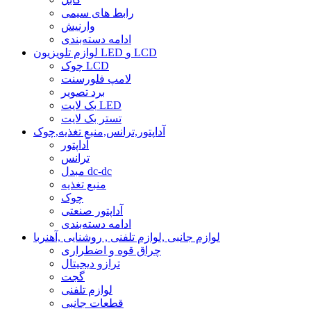
رابط های سیمی
وارنیش
ادامه دسته‌بندی
لوازم تلویزیون LED و LCD
چوک LCD
لامپ فلورسنت
برد تصویر
بک لایت LED
تستر بک لایت
آداپتور,ترانس,منبع تغذیه,چوک
آداپتور
ترانس
مبدل dc-dc
منبع تغذیه
چوک
آداپتور صنعتی
ادامه دسته‌بندی
لوازم جانبی ,لوازم تلفنی , روشنایی ,آهنربا
چراق قوه و اضطراری
ترازو دیجیتال
گجت
لوازم تلفنی
قطعات جانبی