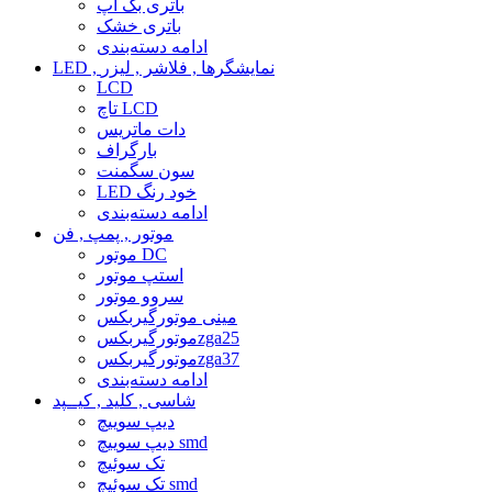
باتری بک آپ
باتری خشک
ادامه دسته‌بندی
LED , نمایشگرها , فلاشر , لیزر
LCD
تاچ LCD
دات ماتریس
بارگراف
سون سگمنت
LED خود رنگ
ادامه دسته‌بندی
موتور , پمپ , فن
موتور DC
استپ موتور
سروو موتور
مینی موتورگیربکس
موتورگیربکسzga25
موتورگیربکسzga37
ادامه دسته‌بندی
شاسی , کلید , کیــپد
دیپ سوییچ
دیپ سوییچ smd
تک سوئیچ
تک سوئیچ smd