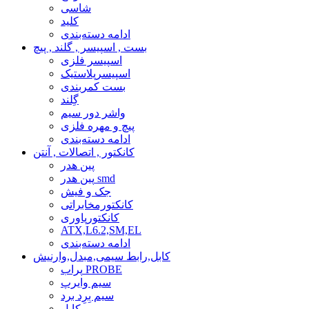
شاسی
کلید
ادامه دسته‌بندی
بست , اسپیسر , گلند , پیچ
اسپیسر فلزی
اسپیسرپلاستیک
بست کمربندی
گِلند
واشر دور سیم
پیچ و مهره فلزی
ادامه دسته‌بندی
کانکتور , اتصالات , آنتن
پین هدر
پین هدر smd
جک و فیش
کانکتورمخابراتی
کانکتورپاوری
ATX,L6.2,SM,EL
ادامه دسته‌بندی
کابل,رابط سیمی,مبدل,وارنیش
پراب PROBE
سیم وایرپ
سیم بِرِد برد
کابل