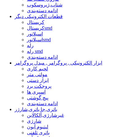
شتاب,ژیروسکوپ
ادامه دسته‌بندی
قطعات الکترونیکی دیگر
کریستال
کریستالsmd
اسیلاتور
اسیلاتورsmd
رله
رله smd
ادامه دسته‌بندی
ابزار الکترونیکی , پروگرامر , مبدل پروگرامر
لحیم کاری
مولتی متر
ابزار دستی
پروجکت برد
اسپری ها
پیچ گوشتی
ادامه دسته‌بندی
باتری,جا باتری,شارژر
غیرشارژی,آلکالاین
شارژی
لیتیوم آیون
باتری تلفنی