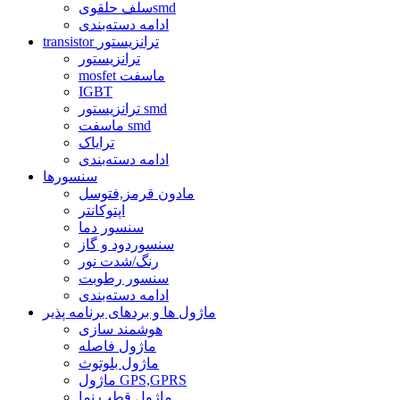
سلف حلقویsmd
ادامه دسته‌بندی
transistor ترانزیستور
ترانزیستور
mosfet ماسفت
IGBT
ترانزیستور smd
ماسفت smd
ترایاک
ادامه دسته‌بندی
سنسورها
مادون قرمز,فتوسل
اپتوکانتر
سنسور دما
سنسوردود و گاز
رنگ/شدت نور
سنسور رطوبت
ادامه دسته‌بندی
ماژول ها و بردهای برنامه پذیر
هوشمند سازی
ماژول فاصله
ماژول بلوتوث
ماژول GPS,GPRS
ماژول قطب نما