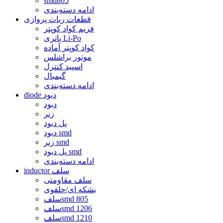
smd805
ادامه دسته‌بندی
قطعات ربات پروازی
فریم کواد کوپتر
باتری Li-Po
کواد کوپتر آماده
موتور براشلس
اسپید کنترل
گیمبال
ادامه دسته‌بندی
diode دیود
دیود
زنر
پل دیود
دیود smd
زنر smd
پل دیود smd
ادامه دسته‌بندی
inductor سلف
سلف مقاومتی
بشکه ای/حلقوی
سلفsmd 805
سلفsmd 1206
سلفsmd 1210