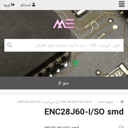
ثبت‌نام
ورود
۰ آیتم - ۰
منو
متفرقه smd
ENC28J60-I/SO smd (آی سی اترنت ENC28J60-I/SO)
ENC28J60-I/SO smd