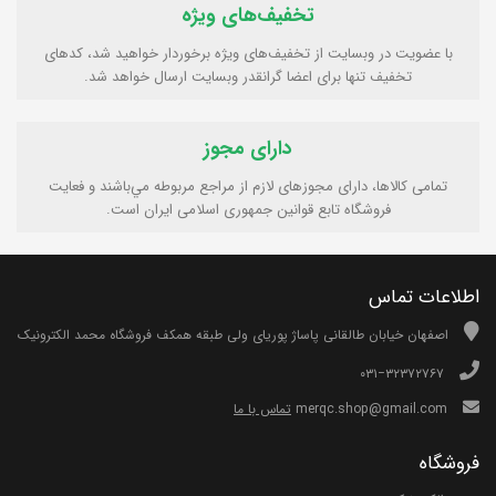
تخفیف‌های ویژه
با عضویت در وبسایت از تخفیف‌های ویژه برخوردار خواهید شد، کدهای
تخفیف تنها برای اعضا گرانقدر وبسایت ارسال خواهد شد.
دارای مجوز
تمامی كالاها، دارای مجوزهای لازم از مراجع مربوطه مي‌باشند و فعایت
فروشگاه تابع قوانين جمهوری اسلامی ايران است.
اطلاعات تماس
اصفهان خیابان طالقانی پاساژ پوریای ولی طبقه همکف فروشگاه محمد الکترونیک
۰۳۱−۳۲۳۷۲۷۶۷
merqc.shop@gmail.com
تماس با ما
فروشگاه