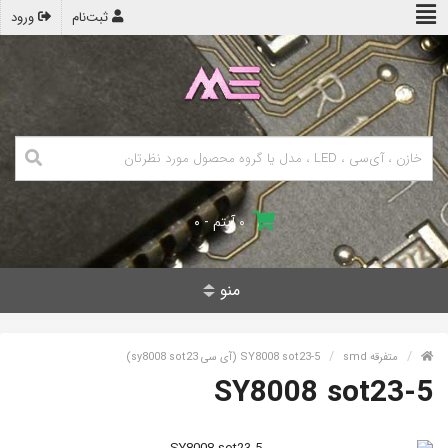
ثبت‌نام
ورود
۰ آیتم - ۰
منو
متفرقه smd
SY8008 sot23-5 (آی سی sy8008 sot23)
SY8008 sot23-5