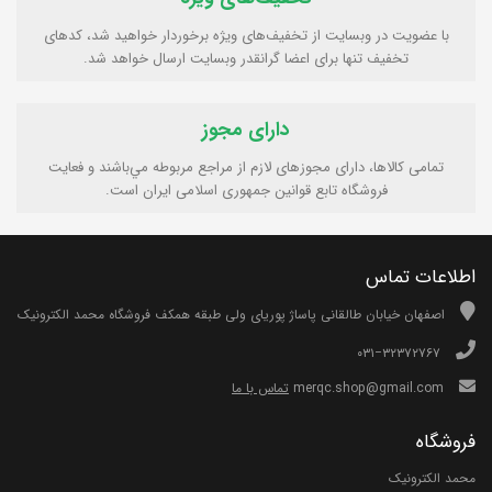
با عضویت در وبسایت از تخفیف‌های ویژه برخوردار خواهید شد، کدهای
تخفیف تنها برای اعضا گرانقدر وبسایت ارسال خواهد شد.
دارای مجوز
تمامی كالاها، دارای مجوزهای لازم از مراجع مربوطه مي‌باشند و فعایت
فروشگاه تابع قوانين جمهوری اسلامی ايران است.
اطلاعات تماس
اصفهان خیابان طالقانی پاساژ پوریای ولی طبقه همکف فروشگاه محمد الکترونیک
۰۳۱−۳۲۳۷۲۷۶۷
merqc.shop@gmail.com
تماس با ما
فروشگاه
محمد الکترونیک