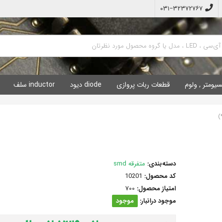
۰۳۱−۳۲۳۷۲۷۶۷
سیومتر , ولوم
قطعات ربات پروازی
diode دیود
inductor سلف
دسته‌بندی:
متفرقه smd
کد محصول:
10201
امتیاز محصول:
700
موجود درانبار:
موجود