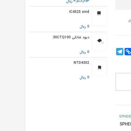
۳,۵۰۸,۲۶۳ ریال
IC4525 smd
0 ریال
دیود شاتکی 30CTQ100
Telegram
Cop
Fac
0 ریال
Lin
NTD4302
0 ریال
Y8008 sot23-5
OZ9939 smd
SY8009 sot23-5
SPHE