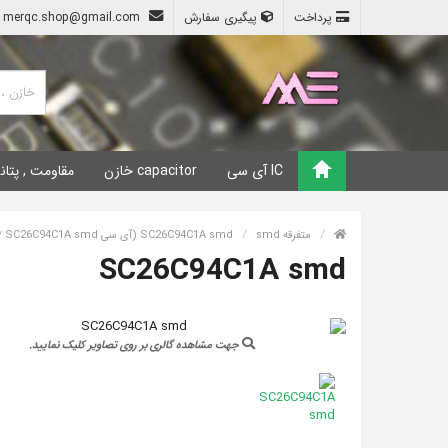
پرداخت
پیگیری سفارش
merqc.shop@gmail.com
IC آی سی
capacitor خازن
مقاومت , پتان
متفرقه smd
SC26C94C1A smd (آی سی SC26C94C1A smd *)
SC26C94C1A smd
جهت مشاهده گالری بر روی تصاویر کلیک نمایید.