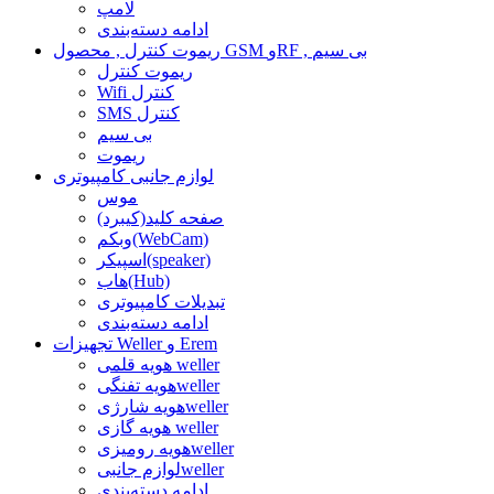
لامپ
ادامه دسته‌بندی
ریموت کنترل , محصول GSM وRF , بی سیم
ریموت کنترل
Wifi کنترل
SMS کنترل
بی سیم
ریموت
لوازم جانبی کامپیوتری
موس
صفحه کلید(کیبرد)
وبکم(WebCam)
اسپیکر(speaker)
هاب(Hub)
تبدیلات کامپیوتری
ادامه دسته‌بندی
تجهیزات Weller و Erem
هویه قلمی weller
هویه تفنگیweller
هویه شارژیweller
هویه گازی weller
هویه رومیزیweller
لوازم جانبیweller
ادامه دسته‌بندی