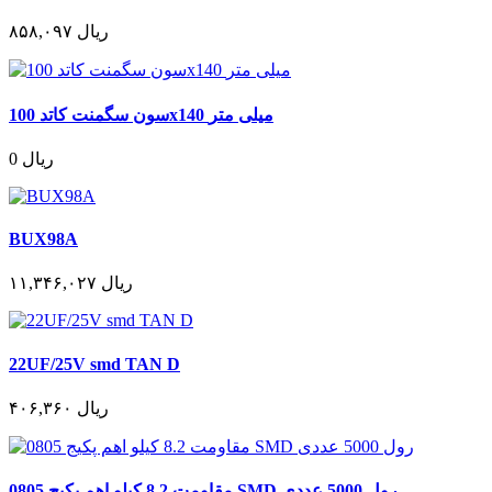
۸۵۸,۰۹۷ ریال
سون سگمنت کاتد 100x140 میلی متر
0 ریال
BUX98A
۱۱,۳۴۶,۰۲۷ ریال
22UF/25V smd TAN D
۴۰۶,۳۶۰ ریال
مقاومت 8.2 کیلو اهم پکیج 0805 SMD رول 5000 عددی