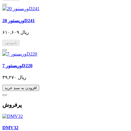
وریستور 20D241
۶۱۰,۶۰۹ ریال
ناموجود
وریستور 7D220
۳۹,۲۷۰ ریال
افزودن به سبد خرید
پرفروش
DMV32