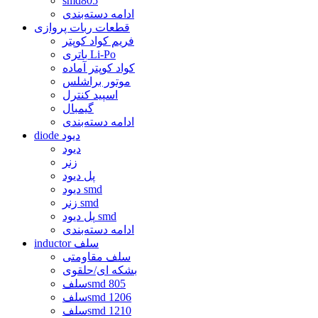
smd805
ادامه دسته‌بندی
قطعات ربات پروازی
فریم کواد کوپتر
باتری Li-Po
کواد کوپتر آماده
موتور براشلس
اسپید کنترل
گیمبال
ادامه دسته‌بندی
diode دیود
دیود
زنر
پل دیود
دیود smd
زنر smd
پل دیود smd
ادامه دسته‌بندی
inductor سلف
سلف مقاومتی
بشکه ای/حلقوی
سلفsmd 805
سلفsmd 1206
سلفsmd 1210