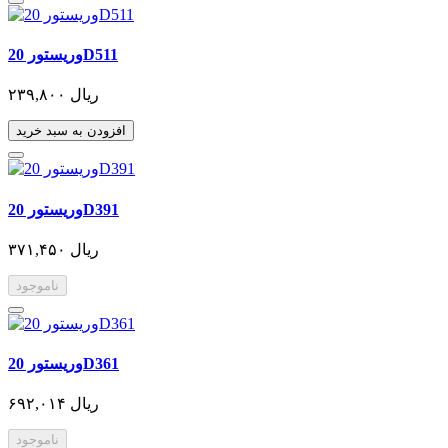
وریستور 20D511
۲۳۹,۸۰۰ ریال
افزودن به سبد خرید
وریستور 20D391
۳۷۱,۴۵۰ ریال
ناموجود
وریستور 20D361
۶۹۲,۰۱۴ ریال
ناموجود