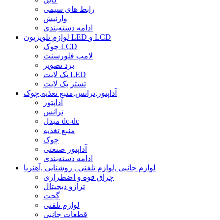
رابط های سیمی
وارنیش
ادامه دسته‌بندی
لوازم تلویزیون LED و LCD
چوک LCD
لامپ فلورسنت
برد تصویر
بک لایت LED
تستر بک لایت
آداپتور,ترانس,منبع تغذیه,چوک
آداپتور
ترانس
مبدل dc-dc
منبع تغذیه
چوک
آداپتور صنعتی
ادامه دسته‌بندی
لوازم جانبی ,لوازم تلفنی , روشنایی ,آهنربا
چراق قوه و اضطراری
ترازو دیجیتال
گجت
لوازم تلفنی
قطعات جانبی