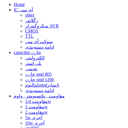
Home
IC آی سی
other
رگلاتور
میکروکنترلر AVR
CMOS
TTL
سوکت آی سی
ادامه دسته‌بندی
capacitor خازن
الکترولیتی
پلی استر
عدسی
خازن smd 805
خازن smd 1206
تانتالیومsmdسایزA
ادامه دسته‌بندی
مقاومت , پتانسیومتر , ولوم
مقاومت 1/4w
مقاومت 1w
مقاومت 2w
5w آجری
10w آجری