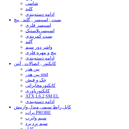
شاسی
کلید
ادامه دسته‌بندی
بست , اسپیسر , گلند , پیچ
اسپیسر فلزی
اسپیسرپلاستیک
بست کمربندی
گِلند
واشر دور سیم
پیچ و مهره فلزی
ادامه دسته‌بندی
کانکتور , اتصالات , آنتن
پین هدر
پین هدر smd
جک و فیش
کانکتورمخابراتی
کانکتورپاوری
ATX,L6.2,SM,EL
ادامه دسته‌بندی
کابل,رابط سیمی,مبدل,وارنیش
پراب PROBE
سیم وایرپ
سیم بِرِد برد
کابل