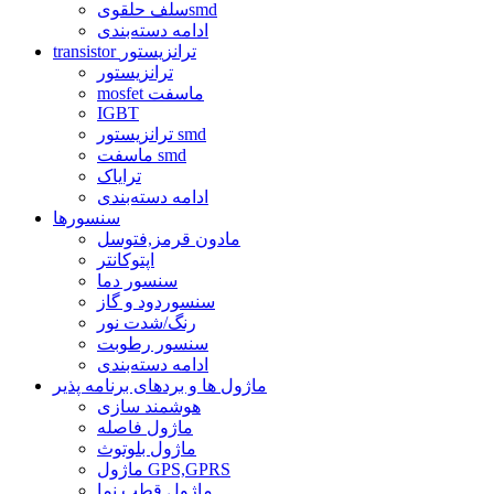
سلف حلقویsmd
ادامه دسته‌بندی
transistor ترانزیستور
ترانزیستور
mosfet ماسفت
IGBT
ترانزیستور smd
ماسفت smd
ترایاک
ادامه دسته‌بندی
سنسورها
مادون قرمز,فتوسل
اپتوکانتر
سنسور دما
سنسوردود و گاز
رنگ/شدت نور
سنسور رطوبت
ادامه دسته‌بندی
ماژول ها و بردهای برنامه پذیر
هوشمند سازی
ماژول فاصله
ماژول بلوتوث
ماژول GPS,GPRS
ماژول قطب نما