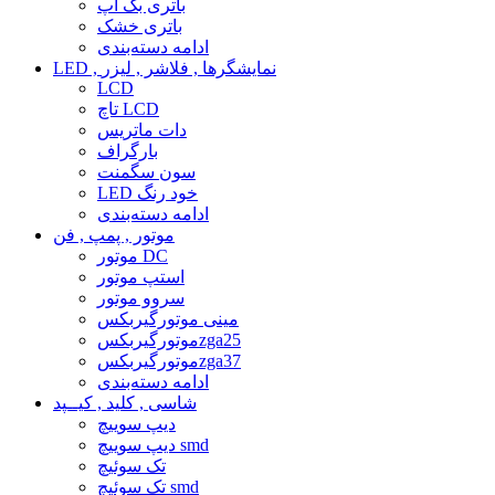
باتری بک آپ
باتری خشک
ادامه دسته‌بندی
LED , نمایشگرها , فلاشر , لیزر
LCD
تاچ LCD
دات ماتریس
بارگراف
سون سگمنت
LED خود رنگ
ادامه دسته‌بندی
موتور , پمپ , فن
موتور DC
استپ موتور
سروو موتور
مینی موتورگیربکس
موتورگیربکسzga25
موتورگیربکسzga37
ادامه دسته‌بندی
شاسی , کلید , کیــپد
دیپ سوییچ
دیپ سوییچ smd
تک سوئیچ
تک سوئیچ smd