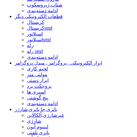
شتاب,ژیروسکوپ
ادامه دسته‌بندی
قطعات الکترونیکی دیگر
کریستال
کریستالsmd
اسیلاتور
اسیلاتورsmd
رله
رله smd
ادامه دسته‌بندی
ابزار الکترونیکی , پروگرامر , مبدل پروگرامر
لحیم کاری
مولتی متر
ابزار دستی
پروجکت برد
اسپری ها
پیچ گوشتی
ادامه دسته‌بندی
باتری,جا باتری,شارژر
غیرشارژی,آلکالاین
شارژی
لیتیوم آیون
باتری تلفنی