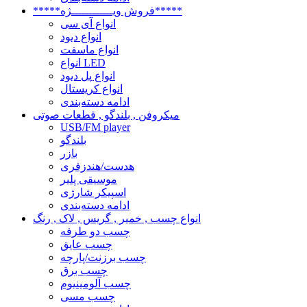
*****فروش ویــــــــــــژه*****
انواع آی سی
انواع دیود
انواع ماسفت
انواع LED
انواع پل دیود
انواع کریستال
ادامه دسته‌بندی
میکروفن , بلندگو , قطعات صوتی
USB/FM player
بلندگو
بازر
هدست/هندزفری
موسیقی پلیر
اسپیکر شارژی
ادامه دسته‌بندی
انواع چسب , خمیر , گریس , لاک , رنگ
چسب دو طرفه
چسب عایق
چسب برزنت/پارچه
چسب برق
چسب آلومینیوم
چسب مسی