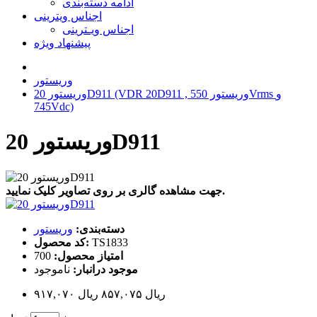
ادامه دسته‌بندی
اجناس ویترینی
اجناس ویـترینی
پیشنهاد ویژه
وریستور
وریستور 20D911 (VDR 20D911 , وریستور 550Vrms و
745Vdc)
وریستور 20D911
جهت مشاهده گالری بر روی تصاویر کلیک نمایید.
دسته‌بندی:
وریستور
TS1833
کد محصول:
امتیاز محصول:
700
موجود درانبار:
ناموجود
۹۱۷,۰۷۰ ریال
۸۵۷,۰۷۵ ریال