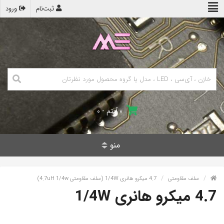
ثبت‌نام
ورود
۰ آیتم - ۰
منو
سلف مقاومتی
4.7 میکرو هانری 1/4W (سلف مقاومتی 4.7uH 1/4w)
4.7 میکرو هانری 1/4W