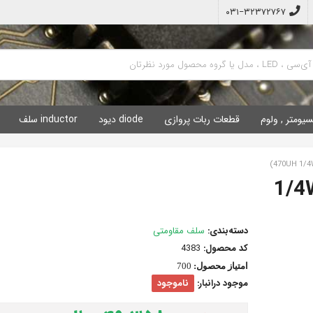
۰۳۱−۳۲۳۷۲۷۶۷
سیومتر , ولوم
قطعات ربات پروازی
diode دیود
inductor سلف
دسته‌بندی:
سلف مقاومتی
کد محصول:
4383
امتیاز محصول:
700
موجود درانبار:
ناموجود