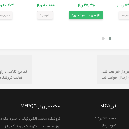
ریال
۲۵,۳۹۰ ریال
۵۰,۸۸۸ ریال
۴۰,۲۰۳ ریال
موجود
افزودن به سبد خرید
ناموجود
ناموجود
وردار خواهید شد،
تمامی كالاها، دارا
 ارسال خواهد شد.
فعایت فروشگاه 
فروشگاه
مختصری از MERQC
محمد الکترونیک
فروشگاه محمد الکترونیک با حدود یک دهه
نحوه ارسال
توزیع قطعات الکترونیک , رباتیک , ابزار دق