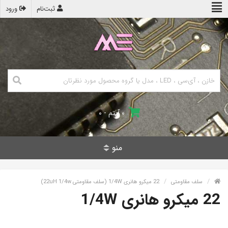
ثبت‌نام
ورود
۰ آیتم - ۰
منو
سلف مقاومتی
22 میکرو هانری 1/4W (سلف مقاومتی 22uH 1/4w)
22 میکرو هانری 1/4W