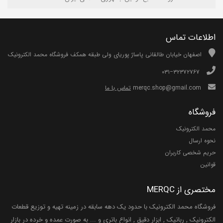
اطلاعات تماس
اصفهان خیابان طالقانی پاساژ پوریای ولی طبقه همکف فروشگاه محمد الکترونیک
۰۳۱−۳۲۳۷۲۷۶۷
merqc.shop@gmail.com
تماس با ما
فروشگاه
محمد الکترونیک
نحوه ارسال
حریم شخصی کاربران
قوانین
مختصری از MERQC
فروشگاه محمد الکترونیک با حدود یک دهه سابقه در زمینه تهیه و توزیع قطعات
الکترونیک , رباتیک , ابزار دقیق , انواع باتری و ... به صورت عمده و خرده در بازار