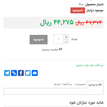
امتیاز محصول:
700
موجود درانبار:
ناموجود
۴۴,۲۷۵ ریال
۴۷,۳۷۴ ریال
تعداد
ناموجود
مقایسه محصول
دیدگاه، نقد وارد نمایید
legram
Copy
Facebook
Twitter
Email
Link
خصوصیات
دیدگاه‌ها / نقدها
نقد و بررسی
شاید مورد نیازتان شود