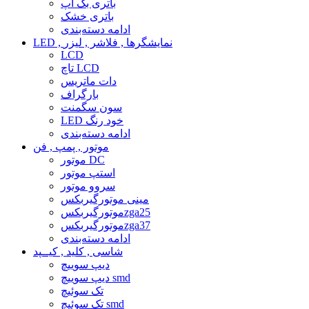
باتری بک آپ
باتری خشک
ادامه دسته‌بندی
LED , نمایشگرها , فلاشر , لیزر
LCD
تاچ LCD
دات ماتریس
بارگراف
سون سگمنت
LED خود رنگ
ادامه دسته‌بندی
موتور , پمپ , فن
موتور DC
استپ موتور
سروو موتور
مینی موتورگیربکس
موتورگیربکسzga25
موتورگیربکسzga37
ادامه دسته‌بندی
شاسی , کلید , کیــپد
دیپ سوییچ
دیپ سوییچ smd
تک سوئیچ
تک سوئیچ smd