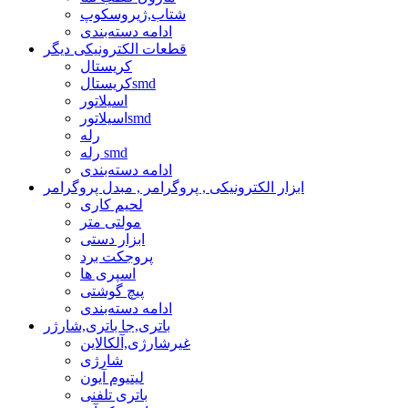
شتاب,ژیروسکوپ
ادامه دسته‌بندی
قطعات الکترونیکی دیگر
کریستال
کریستالsmd
اسیلاتور
اسیلاتورsmd
رله
رله smd
ادامه دسته‌بندی
ابزار الکترونیکی , پروگرامر , مبدل پروگرامر
لحیم کاری
مولتی متر
ابزار دستی
پروجکت برد
اسپری ها
پیچ گوشتی
ادامه دسته‌بندی
باتری,جا باتری,شارژر
غیرشارژی,آلکالاین
شارژی
لیتیوم آیون
باتری تلفنی