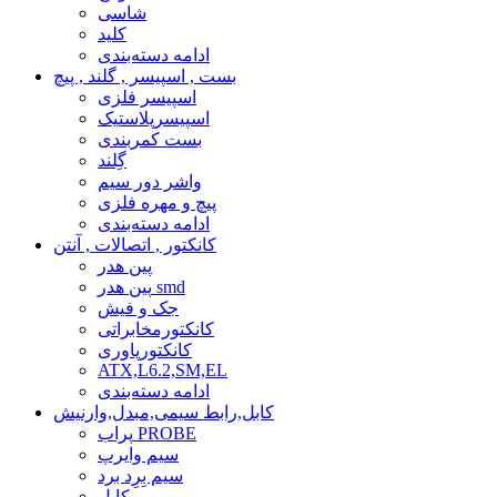
شاسی
کلید
ادامه دسته‌بندی
بست , اسپیسر , گلند , پیچ
اسپیسر فلزی
اسپیسرپلاستیک
بست کمربندی
گِلند
واشر دور سیم
پیچ و مهره فلزی
ادامه دسته‌بندی
کانکتور , اتصالات , آنتن
پین هدر
پین هدر smd
جک و فیش
کانکتورمخابراتی
کانکتورپاوری
ATX,L6.2,SM,EL
ادامه دسته‌بندی
کابل,رابط سیمی,مبدل,وارنیش
پراب PROBE
سیم وایرپ
سیم بِرِد برد
کابل