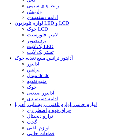
رابط های سیمی
وارنیش
ادامه دسته‌بندی
لوازم تلویزیون LED و LCD
چوک LCD
لامپ فلورسنت
برد تصویر
بک لایت LED
تستر بک لایت
آداپتور,ترانس,منبع تغذیه,چوک
آداپتور
ترانس
مبدل dc-dc
منبع تغذیه
چوک
آداپتور صنعتی
ادامه دسته‌بندی
لوازم جانبی ,لوازم تلفنی , روشنایی ,آهنربا
چراق قوه و اضطراری
ترازو دیجیتال
گجت
لوازم تلفنی
قطعات جانبی