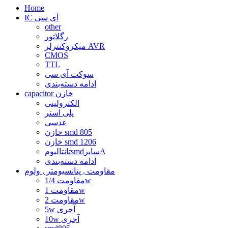
Home
IC آی سی
other
رگلاتور
میکروکنترلر AVR
CMOS
TTL
سوکت آی سی
ادامه دسته‌بندی
capacitor خازن
الکترولیتی
پلی استر
عدسی
خازن smd 805
خازن smd 1206
تانتالیومsmdسایزA
ادامه دسته‌بندی
مقاومت , پتانسیومتر , ولوم
مقاومت 1/4w
مقاومت 1w
مقاومت 2w
5w آجری
10w آجری