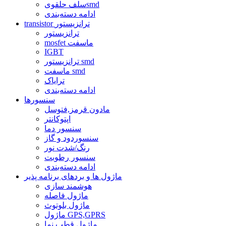
سلف حلقویsmd
ادامه دسته‌بندی
transistor ترانزیستور
ترانزیستور
mosfet ماسفت
IGBT
ترانزیستور smd
ماسفت smd
ترایاک
ادامه دسته‌بندی
سنسورها
مادون قرمز,فتوسل
اپتوکانتر
سنسور دما
سنسوردود و گاز
رنگ/شدت نور
سنسور رطوبت
ادامه دسته‌بندی
ماژول ها و بردهای برنامه پذیر
هوشمند سازی
ماژول فاصله
ماژول بلوتوث
ماژول GPS,GPRS
ماژول قطب نما