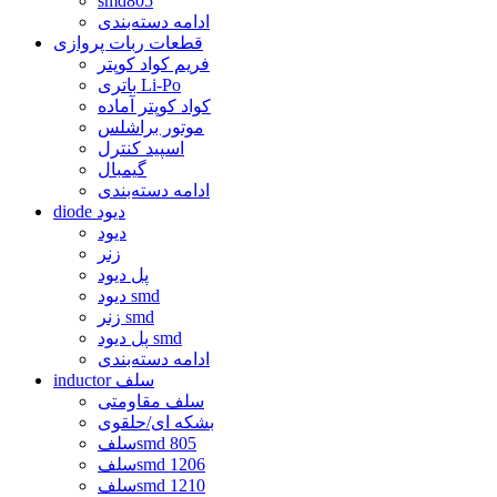
smd805
ادامه دسته‌بندی
قطعات ربات پروازی
فریم کواد کوپتر
باتری Li-Po
کواد کوپتر آماده
موتور براشلس
اسپید کنترل
گیمبال
ادامه دسته‌بندی
diode دیود
دیود
زنر
پل دیود
دیود smd
زنر smd
پل دیود smd
ادامه دسته‌بندی
inductor سلف
سلف مقاومتی
بشکه ای/حلقوی
سلفsmd 805
سلفsmd 1206
سلفsmd 1210