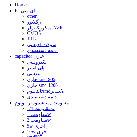
Home
IC آی سی
other
رگلاتور
میکروکنترلر AVR
CMOS
TTL
سوکت آی سی
ادامه دسته‌بندی
capacitor خازن
الکترولیتی
پلی استر
عدسی
خازن smd 805
خازن smd 1206
تانتالیومsmdسایزA
ادامه دسته‌بندی
مقاومت , پتانسیومتر , ولوم
مقاومت 1/4w
مقاومت 1w
مقاومت 2w
5w آجری
10w آجری