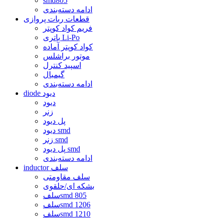
smd805
ادامه دسته‌بندی
قطعات ربات پروازی
فریم کواد کوپتر
باتری Li-Po
کواد کوپتر آماده
موتور براشلس
اسپید کنترل
گیمبال
ادامه دسته‌بندی
diode دیود
دیود
زنر
پل دیود
دیود smd
زنر smd
پل دیود smd
ادامه دسته‌بندی
inductor سلف
سلف مقاومتی
بشکه ای/حلقوی
سلفsmd 805
سلفsmd 1206
سلفsmd 1210