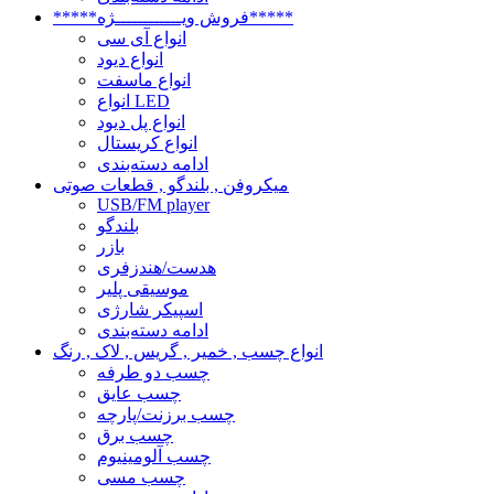
*****فروش ویــــــــــــژه*****
انواع آی سی
انواع دیود
انواع ماسفت
انواع LED
انواع پل دیود
انواع کریستال
ادامه دسته‌بندی
میکروفن , بلندگو , قطعات صوتی
USB/FM player
بلندگو
بازر
هدست/هندزفری
موسیقی پلیر
اسپیکر شارژی
ادامه دسته‌بندی
انواع چسب , خمیر , گریس , لاک , رنگ
چسب دو طرفه
چسب عایق
چسب برزنت/پارچه
چسب برق
چسب آلومینیوم
چسب مسی