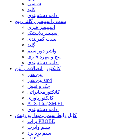
شاسی
کلید
ادامه دسته‌بندی
بست , اسپیسر , گلند , پیچ
اسپیسر فلزی
اسپیسرپلاستیک
بست کمربندی
گِلند
واشر دور سیم
پیچ و مهره فلزی
ادامه دسته‌بندی
کانکتور , اتصالات , آنتن
پین هدر
پین هدر smd
جک و فیش
کانکتورمخابراتی
کانکتورپاوری
ATX,L6.2,SM,EL
ادامه دسته‌بندی
کابل,رابط سیمی,مبدل,وارنیش
پراب PROBE
سیم وایرپ
سیم بِرِد برد
کابل