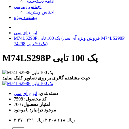
ادامه دسته‌بندی
اجناس ویترینی
اجناس ویـترینی
پیشنهاد ویژه
انواع آی سی
M74LS298P پک 100 تایی (فروش ویژه آی سی M74LS298P
پک 50 تایی,74298)
M74LS298P پک 100 تایی
جهت مشاهده گالری بر روی تصاویر کلیک نمایید.
دسته‌بندی:
انواع آی سی
کد محصول:
7598
امتیاز محصول:
700
موجود درانبار:
ناموجود
۲,۴۷۰,۲۲۱ ریال
۲,۳۰۸,۶۱۸ ریال