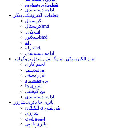
شتاب,ژیروسکوپ
ادامه دسته‌بندی
قطعات الکترونیکی دیگر
کریستال
کریستالsmd
اسیلاتور
اسیلاتورsmd
رله
رله smd
ادامه دسته‌بندی
ابزار الکترونیکی , پروگرامر , مبدل پروگرامر
لحیم کاری
مولتی متر
ابزار دستی
پروجکت برد
اسپری ها
پیچ گوشتی
ادامه دسته‌بندی
باتری,جا باتری,شارژر
غیرشارژی,آلکالاین
شارژی
لیتیوم آیون
باتری تلفنی