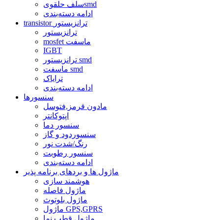
سلف حلقویsmd
ادامه دسته‌بندی
transistor ترانزیستور
ترانزیستور
mosfet ماسفت
IGBT
ترانزیستور smd
ماسفت smd
ترایاک
ادامه دسته‌بندی
سنسورها
مادون قرمز,فتوسل
اپتوکانتر
سنسور دما
سنسوردود و گاز
رنگ/شدت نور
سنسور رطوبت
ادامه دسته‌بندی
ماژول ها و بردهای برنامه پذیر
هوشمند سازی
ماژول فاصله
ماژول بلوتوث
ماژول GPS,GPRS
ماژول قطب نما