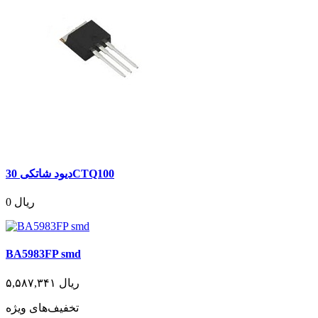
دیود شاتکی 30CTQ100
0 ریال
BA5983FP smd
۵,۵۸۷,۳۴۱ ریال
تخفیف‌های ویژه