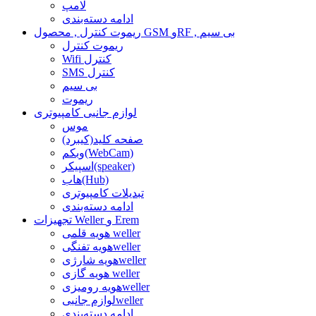
لامپ
ادامه دسته‌بندی
ریموت کنترل , محصول GSM وRF , بی سیم
ریموت کنترل
Wifi کنترل
SMS کنترل
بی سیم
ریموت
لوازم جانبی کامپیوتری
موس
صفحه کلید(کیبرد)
وبکم(WebCam)
اسپیکر(speaker)
هاب(Hub)
تبدیلات کامپیوتری
ادامه دسته‌بندی
تجهیزات Weller و Erem
هویه قلمی weller
هویه تفنگیweller
هویه شارژیweller
هویه گازی weller
هویه رومیزیweller
لوازم جانبیweller
ادامه دسته‌بندی