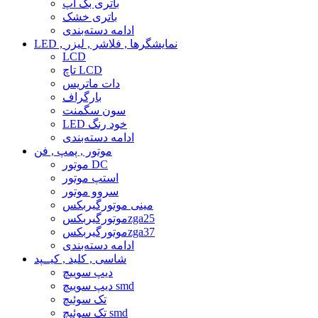
باتری بک آپ
باتری خشک
ادامه دسته‌بندی
LED , نمایشگرها , فلاشر , لیزر
LCD
تاچ LCD
دات ماتریس
بارگراف
سون سگمنت
LED خود رنگ
ادامه دسته‌بندی
موتور , پمپ , فن
موتور DC
استپ موتور
سروو موتور
مینی موتورگیربکس
موتورگیربکسzga25
موتورگیربکسzga37
ادامه دسته‌بندی
شاسی , کلید , کیــپد
دیپ سوییچ
دیپ سوییچ smd
تک سوئیچ
تک سوئیچ smd