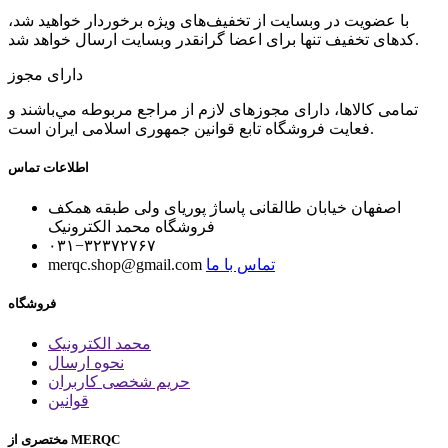
با عضویت در وبسایت از تخفیف‌های ویژه برخوردار خواهید شد،
کدهای تخفیف تنها برای اعضا گرانقدر وبسایت ارسال خواهد شد.
دارای مجوز
تمامی كالاها، دارای مجوزهای لازم از مراجع مربوطه مي‌باشند و
فعایت فروشگاه تابع قوانين جمهوری اسلامی ايران است.
اطلاعات تماس
اصفهان خیابان طالقانی پاساژ پوریای ولی طبقه همکف
فروشگاه محمد الکترونیک
۰۳۱−۳۲۳۷۲۷۶۷
تماس با ما
merqc.shop@gmail.com
فروشگاه
محمد الکترونیک
نحوه ارسال
حریم شخصی کاربران
قوانین
مختصری از MERQC