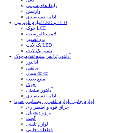
رابط های سیمی
وارنیش
ادامه دسته‌بندی
لوازم تلویزیون LED و LCD
چوک LCD
لامپ فلورسنت
برد تصویر
بک لایت LED
تستر بک لایت
آداپتور,ترانس,منبع تغذیه,چوک
آداپتور
ترانس
مبدل dc-dc
منبع تغذیه
چوک
آداپتور صنعتی
ادامه دسته‌بندی
لوازم جانبی ,لوازم تلفنی , روشنایی ,آهنربا
چراق قوه و اضطراری
ترازو دیجیتال
گجت
لوازم تلفنی
قطعات جانبی