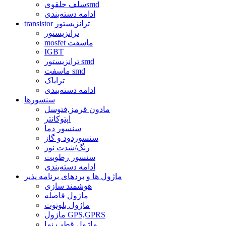
سلف حلقویsmd
ادامه دسته‌بندی
transistor ترانزیستور
ترانزیستور
mosfet ماسفت
IGBT
ترانزیستور smd
ماسفت smd
ترایاک
ادامه دسته‌بندی
سنسورها
مادون قرمز,فتوسل
اپتوکانتر
سنسور دما
سنسوردود و گاز
رنگ/شدت نور
سنسور رطوبت
ادامه دسته‌بندی
ماژول ها و بردهای برنامه پذیر
هوشمند سازی
ماژول فاصله
ماژول بلوتوث
ماژول GPS,GPRS
ماژول قطب نما