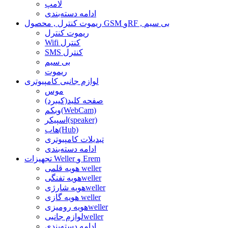
لامپ
ادامه دسته‌بندی
ریموت کنترل , محصول GSM وRF , بی سیم
ریموت کنترل
Wifi کنترل
SMS کنترل
بی سیم
ریموت
لوازم جانبی کامپیوتری
موس
صفحه کلید(کیبرد)
وبکم(WebCam)
اسپیکر(speaker)
هاب(Hub)
تبدیلات کامپیوتری
ادامه دسته‌بندی
تجهیزات Weller و Erem
هویه قلمی weller
هویه تفنگیweller
هویه شارژیweller
هویه گازی weller
هویه رومیزیweller
لوازم جانبیweller
ادامه دسته‌بندی