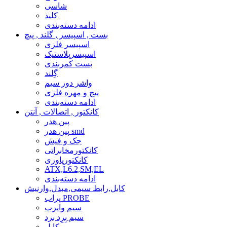
شاسی
کلید
ادامه دسته‌بندی
بست , اسپیسر , گلند , پیچ
اسپیسر فلزی
اسپیسرپلاستیک
بست کمربندی
گِلند
واشر دور سیم
پیچ و مهره فلزی
ادامه دسته‌بندی
کانکتور , اتصالات , آنتن
پین هدر
پین هدر smd
جک و فیش
کانکتورمخابراتی
کانکتورپاوری
ATX,L6.2,SM,EL
ادامه دسته‌بندی
کابل,رابط سیمی,مبدل,وارنیش
پراب PROBE
سیم وایرپ
سیم بِرِد برد
کابل