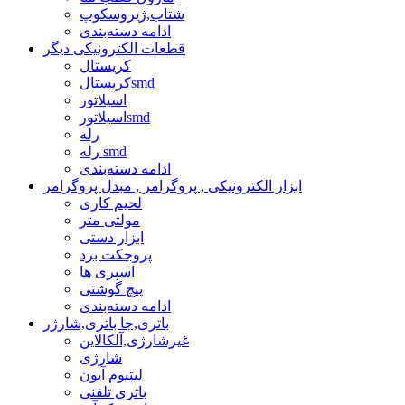
شتاب,ژیروسکوپ
ادامه دسته‌بندی
قطعات الکترونیکی دیگر
کریستال
کریستالsmd
اسیلاتور
اسیلاتورsmd
رله
رله smd
ادامه دسته‌بندی
ابزار الکترونیکی , پروگرامر , مبدل پروگرامر
لحیم کاری
مولتی متر
ابزار دستی
پروجکت برد
اسپری ها
پیچ گوشتی
ادامه دسته‌بندی
باتری,جا باتری,شارژر
غیرشارژی,آلکالاین
شارژی
لیتیوم آیون
باتری تلفنی