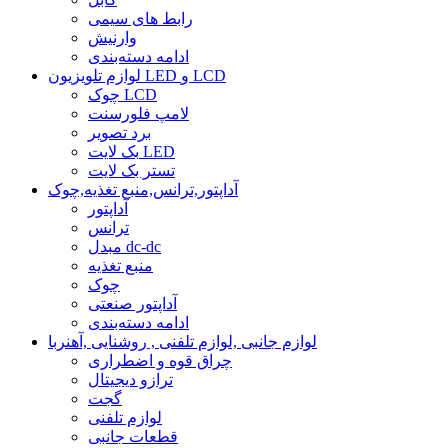
رابط های سیمی
وارنیش
ادامه دسته‌بندی
لوازم تلویزیون LED و LCD
چوک LCD
لامپ فلورسنت
برد تصویر
بک لایت LED
تستر بک لایت
آداپتور,ترانس,منبع تغذیه,چوک
آداپتور
ترانس
مبدل dc-dc
منبع تغذیه
چوک
آداپتور صنعتی
ادامه دسته‌بندی
لوازم جانبی ,لوازم تلفنی , روشنایی ,آهنربا
چراق قوه و اضطراری
ترازو دیجیتال
گجت
لوازم تلفنی
قطعات جانبی