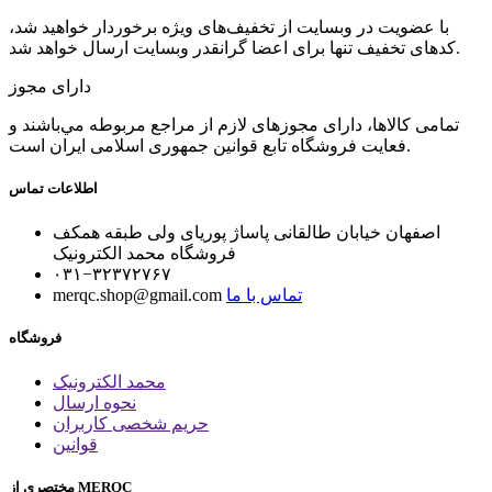
با عضویت در وبسایت از تخفیف‌های ویژه برخوردار خواهید شد،
کدهای تخفیف تنها برای اعضا گرانقدر وبسایت ارسال خواهد شد.
دارای مجوز
تمامی كالاها، دارای مجوزهای لازم از مراجع مربوطه مي‌باشند و
فعایت فروشگاه تابع قوانين جمهوری اسلامی ايران است.
اطلاعات تماس
اصفهان خیابان طالقانی پاساژ پوریای ولی طبقه همکف
فروشگاه محمد الکترونیک
۰۳۱−۳۲۳۷۲۷۶۷
تماس با ما
merqc.shop@gmail.com
فروشگاه
محمد الکترونیک
نحوه ارسال
حریم شخصی کاربران
قوانین
مختصری از MERQC