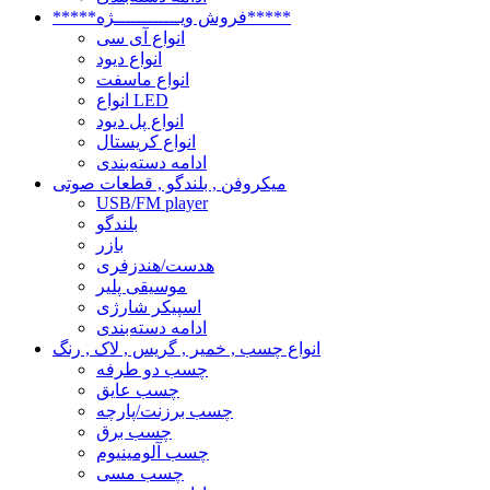
*****فروش ویــــــــــــژه*****
انواع آی سی
انواع دیود
انواع ماسفت
انواع LED
انواع پل دیود
انواع کریستال
ادامه دسته‌بندی
میکروفن , بلندگو , قطعات صوتی
USB/FM player
بلندگو
بازر
هدست/هندزفری
موسیقی پلیر
اسپیکر شارژی
ادامه دسته‌بندی
انواع چسب , خمیر , گریس , لاک , رنگ
چسب دو طرفه
چسب عایق
چسب برزنت/پارچه
چسب برق
چسب آلومینیوم
چسب مسی