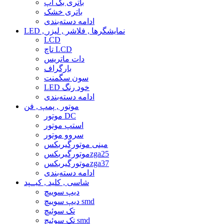
باتری بک آپ
باتری خشک
ادامه دسته‌بندی
LED , نمایشگرها , فلاشر , لیزر
LCD
تاچ LCD
دات ماتریس
بارگراف
سون سگمنت
LED خود رنگ
ادامه دسته‌بندی
موتور , پمپ , فن
موتور DC
استپ موتور
سروو موتور
مینی موتورگیربکس
موتورگیربکسzga25
موتورگیربکسzga37
ادامه دسته‌بندی
شاسی , کلید , کیــپد
دیپ سوییچ
دیپ سوییچ smd
تک سوئیچ
تک سوئیچ smd