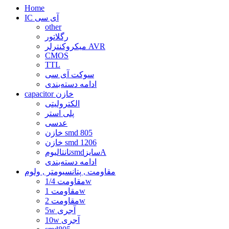
Home
IC آی سی
other
رگلاتور
میکروکنترلر AVR
CMOS
TTL
سوکت آی سی
ادامه دسته‌بندی
capacitor خازن
الکترولیتی
پلی استر
عدسی
خازن smd 805
خازن smd 1206
تانتالیومsmdسایزA
ادامه دسته‌بندی
مقاومت , پتانسیومتر , ولوم
مقاومت 1/4w
مقاومت 1w
مقاومت 2w
5w آجری
10w آجری