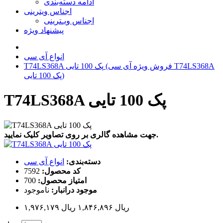
ادامه دسته‌بندی
اجناس ویترینی
اجناس ویـترینی
پیشنهاد ویژه
انواع آی سی
T74LS368A پک 100 تایی (فروش ویژه آی سی T74LS368A
پک 100 تایی)
T74LS368A پک 100 تایی
جهت مشاهده گالری بر روی تصاویر کلیک نمایید.
دسته‌بندی:
انواع آی سی
کد محصول:
7592
امتیاز محصول:
700
موجود درانبار:
ناموجود
۱,۹۷۶,۱۷۹ ریال
۱,۸۴۶,۸۹۶ ریال