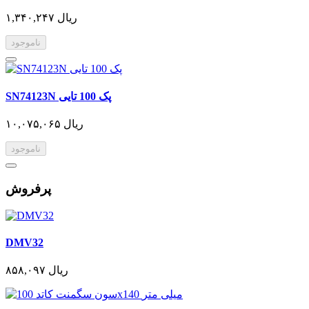
۱,۳۴۰,۲۴۷ ریال
ناموجود
SN74123N پک 100 تایی
۱۰,۰۷۵,۰۶۵ ریال
ناموجود
پرفروش
DMV32
۸۵۸,۰۹۷ ریال