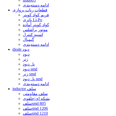
smd805
ادامه دسته‌بندی
قطعات ربات پروازی
فریم کواد کوپتر
باتری Li-Po
کواد کوپتر آماده
موتور براشلس
اسپید کنترل
گیمبال
ادامه دسته‌بندی
diode دیود
دیود
زنر
پل دیود
دیود smd
زنر smd
پل دیود smd
ادامه دسته‌بندی
inductor سلف
سلف مقاومتی
بشکه ای/حلقوی
سلفsmd 805
سلفsmd 1206
سلفsmd 1210