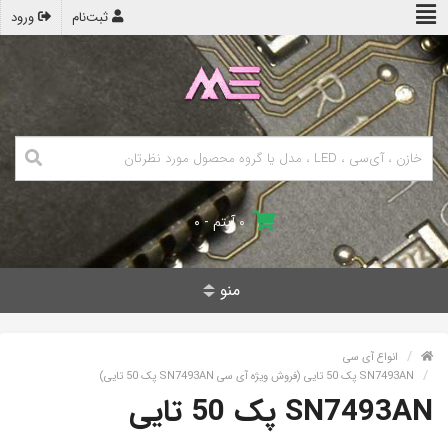
ثبت‌نام
ورود
۰ آیتم - ۰
منو
انواع آی سی
SN7493AN پک 50 تایی (فروش ویژه آی سی SN7493AN پک 50 تایی)
SN7493AN پک 50 تایی