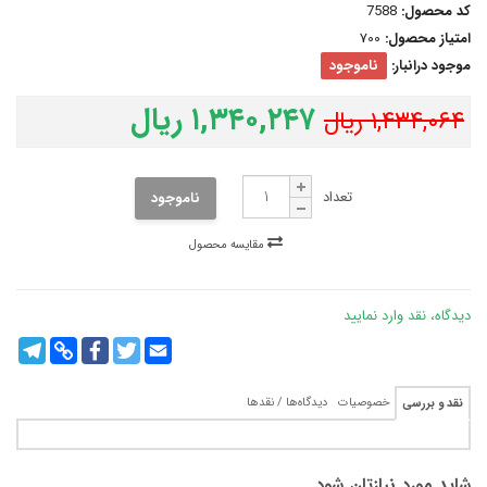
کد محصول:
7588
امتیاز محصول:
700
موجود درانبار:
ناموجود
۱,۳۴۰,۲۴۷ ریال
۱,۴۳۴,۰۶۴ ریال
تعداد
ناموجود
مقایسه محصول
دیدگاه، نقد وارد نمایید
legram
Copy
Facebook
Twitter
Email
Link
خصوصیات
دیدگاه‌ها / نقدها
نقد و بررسی
شاید مورد نیازتان شود