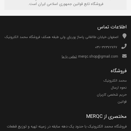
فروشگاه تابع قوانين جمهوری اسلامی ايران است.
اطلاعات تماس
اصفهان خیابان طالقانی پاساژ پوریای ولی طبقه همکف فروشگاه محمد الکترونیک
۰۳۱−۳۲۳۷۲۷۶۷
merqc.shop@gmail.com
تماس با ما
فروشگاه
محمد الکترونیک
نحوه ارسال
حریم شخصی کاربران
قوانین
مختصری از MERQC
فروشگاه محمد الکترونیک با حدود یک دهه سابقه در زمینه تهیه و توزیع قطعات