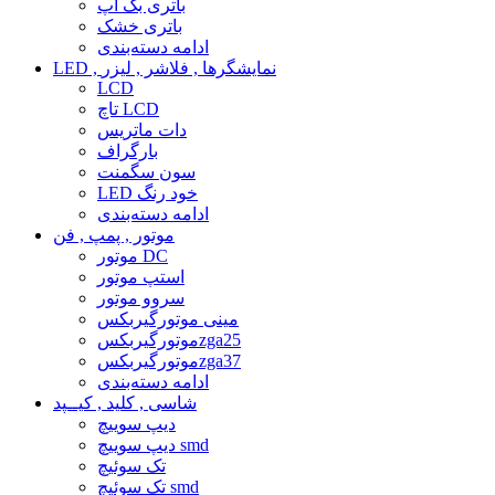
باتری بک آپ
باتری خشک
ادامه دسته‌بندی
LED , نمایشگرها , فلاشر , لیزر
LCD
تاچ LCD
دات ماتریس
بارگراف
سون سگمنت
LED خود رنگ
ادامه دسته‌بندی
موتور , پمپ , فن
موتور DC
استپ موتور
سروو موتور
مینی موتورگیربکس
موتورگیربکسzga25
موتورگیربکسzga37
ادامه دسته‌بندی
شاسی , کلید , کیــپد
دیپ سوییچ
دیپ سوییچ smd
تک سوئیچ
تک سوئیچ smd