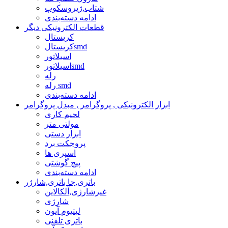
شتاب,ژیروسکوپ
ادامه دسته‌بندی
قطعات الکترونیکی دیگر
کریستال
کریستالsmd
اسیلاتور
اسیلاتورsmd
رله
رله smd
ادامه دسته‌بندی
ابزار الکترونیکی , پروگرامر , مبدل پروگرامر
لحیم کاری
مولتی متر
ابزار دستی
پروجکت برد
اسپری ها
پیچ گوشتی
ادامه دسته‌بندی
باتری,جا باتری,شارژر
غیرشارژی,آلکالاین
شارژی
لیتیوم آیون
باتری تلفنی