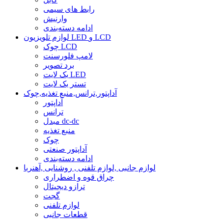
رابط های سیمی
وارنیش
ادامه دسته‌بندی
لوازم تلویزیون LED و LCD
چوک LCD
لامپ فلورسنت
برد تصویر
بک لایت LED
تستر بک لایت
آداپتور,ترانس,منبع تغذیه,چوک
آداپتور
ترانس
مبدل dc-dc
منبع تغذیه
چوک
آداپتور صنعتی
ادامه دسته‌بندی
لوازم جانبی ,لوازم تلفنی , روشنایی ,آهنربا
چراق قوه و اضطراری
ترازو دیجیتال
گجت
لوازم تلفنی
قطعات جانبی