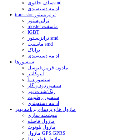
سلف حلقویsmd
ادامه دسته‌بندی
transistor ترانزیستور
ترانزیستور
mosfet ماسفت
IGBT
ترانزیستور smd
ماسفت smd
ترایاک
ادامه دسته‌بندی
سنسورها
مادون قرمز,فتوسل
اپتوکانتر
سنسور دما
سنسوردود و گاز
رنگ/شدت نور
سنسور رطوبت
ادامه دسته‌بندی
ماژول ها و بردهای برنامه پذیر
هوشمند سازی
ماژول فاصله
ماژول بلوتوث
ماژول GPS,GPRS
ماژول قطب نما