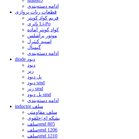
smd805
ادامه دسته‌بندی
قطعات ربات پروازی
فریم کواد کوپتر
باتری Li-Po
کواد کوپتر آماده
موتور براشلس
اسپید کنترل
گیمبال
ادامه دسته‌بندی
diode دیود
دیود
زنر
پل دیود
دیود smd
زنر smd
پل دیود smd
ادامه دسته‌بندی
inductor سلف
سلف مقاومتی
بشکه ای/حلقوی
سلفsmd 805
سلفsmd 1206
سلفsmd 1210