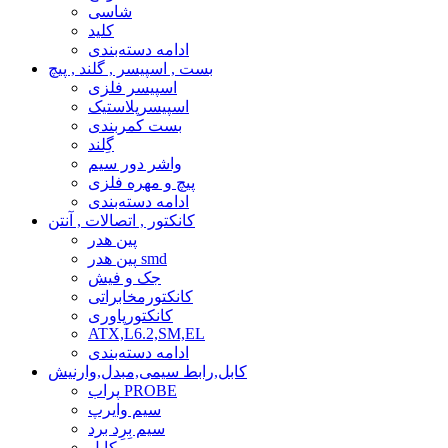
شاسی
کلید
ادامه دسته‌بندی
بست , اسپیسر , گلند , پیچ
اسپیسر فلزی
اسپیسرپلاستیک
بست کمربندی
گِلند
واشر دور سیم
پیچ و مهره فلزی
ادامه دسته‌بندی
کانکتور , اتصالات , آنتن
پین هدر
پین هدر smd
جک و فیش
کانکتورمخابراتی
کانکتورپاوری
ATX,L6.2,SM,EL
ادامه دسته‌بندی
کابل,رابط سیمی,مبدل,وارنیش
پراب PROBE
سیم وایرپ
سیم بِرِد برد
کابل