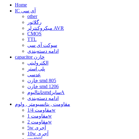
Home
IC آی سی
other
رگلاتور
میکروکنترلر AVR
CMOS
TTL
سوکت آی سی
ادامه دسته‌بندی
capacitor خازن
الکترولیتی
پلی استر
عدسی
خازن smd 805
خازن smd 1206
تانتالیومsmdسایزA
ادامه دسته‌بندی
مقاومت , پتانسیومتر , ولوم
مقاومت 1/4w
مقاومت 1w
مقاومت 2w
5w آجری
10w آجری