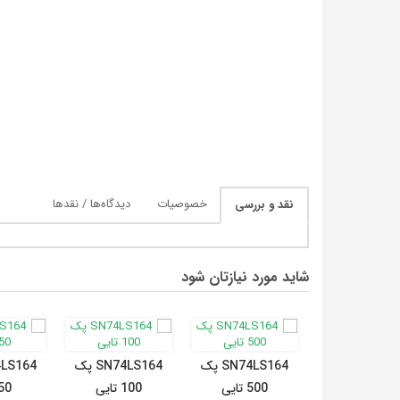
خصوصیات
دیدگاه‌ها / نقدها
نقد و بررسی
شاید مورد نیازتان شود
SN74LS164 پک
SN74LS164 پک
500 تایی
100 تایی
50 تای