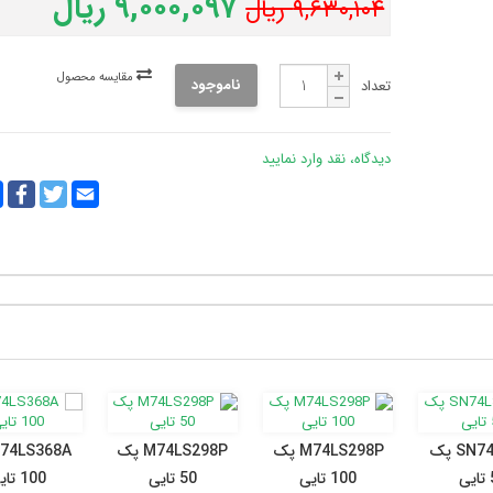
۹,۰۰۰,۰۹۷ ریال
۹,۶۳۰,۱۰۴ ریال
مقایسه محصول
ناموجود
تعداد
دیدگاه، نقد وارد نمایید
y
ebook
Twitter
Email
k
SN74LS164 پک
M74LS298P پک
M74LS298P پک
ی
100 تایی
50 تایی
100 تایی