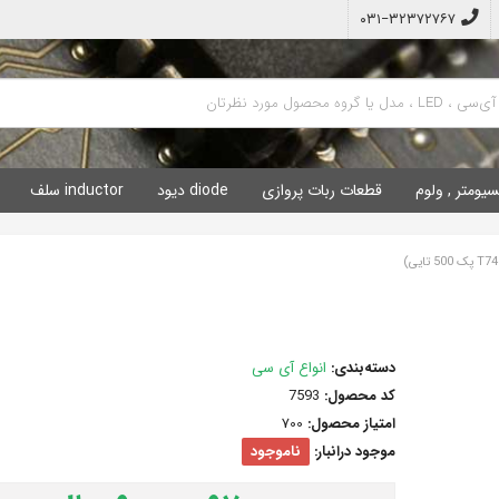
۰۳۱−۳۲۳۷۲۷۶۷
سیومتر , ولوم
قطعات ربات پروازی
diode دیود
inductor سلف
دسته‌بندی:
انواع آی سی
کد محصول:
7593
امتیاز محصول:
700
موجود درانبار:
ناموجود