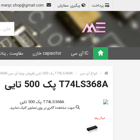
پرداخت
پیگیری سفارش
merqc.shop@gmail.com
IC آی سی
capacitor خازن
مقاومت , پتان
انواع آی سی
T74LS368A پک 500 تایی (فروش ویژه آی سی T74368A پک 500 تایی)
T74LS368A پک 500 تایی
جهت مشاهده گالری بر روی تصاویر کلیک نمایید.