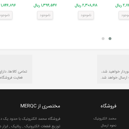
 ریال
۲,۳۰۸,۶۱۸ ریال
۱,۳۹۴,۵۴۷ ریال
۱,۸۴۶,۸۹۶ ریال
موجود
ناموجود
ناموجود
ناموجود
وردار خواهید شد،
تمامی كالاها، دارا
 ارسال خواهد شد.
فعایت فروشگاه 
فروشگاه
مختصری از MERQC
محمد الکترونیک
فروشگاه محمد الکترونیک با حدود یک دهه
نحوه ارسال
توزیع قطعات الکترونیک , رباتیک , ابزار دق