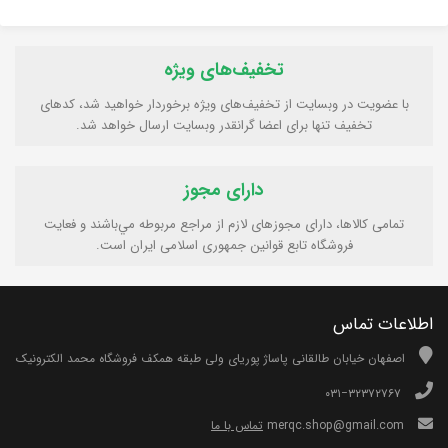
تخفیف‌های ویژه
با عضویت در وبسایت از تخفیف‌های ویژه برخوردار خواهید شد، کدهای
تخفیف تنها برای اعضا گرانقدر وبسایت ارسال خواهد شد.
دارای مجوز
تمامی كالاها، دارای مجوزهای لازم از مراجع مربوطه مي‌باشند و فعایت
فروشگاه تابع قوانين جمهوری اسلامی ايران است.
اطلاعات تماس
اصفهان خیابان طالقانی پاساژ پوریای ولی طبقه همکف فروشگاه محمد الکترونیک
۰۳۱−۳۲۳۷۲۷۶۷
merqc.shop@gmail.com
تماس با ما