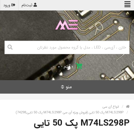
ثبت‌نام
ورود
۰ آیتم - ۰
منو
انواع آی سی
M74LS298P پک 50 تایی (فروش ویژه آی سی M74LS298P پک 50 تایی,74298)
M74LS298P پک 50 تایی