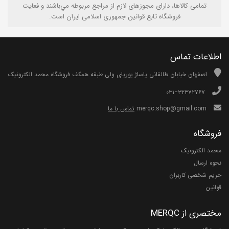
تمامی كالاها، دارای مجوزهای لازم از مراجع مربوطه مي‌باشند و فعایت
فروشگاه تابع قوانين جمهوری اسلامی ايران است.
اطلاعات تماس
اصفهان خیابان طالقانی پاساژ پوریای ولی طبقه همکف فروشگاه محمد الکترونیک
۰۳۱−۳۲۳۷۲۷۶۷
merqc.shop@gmail.com
تماس با ما
فروشگاه
محمد الکترونیک
نحوه ارسال
حریم شخصی کاربران
قوانین
مختصری از MERQC