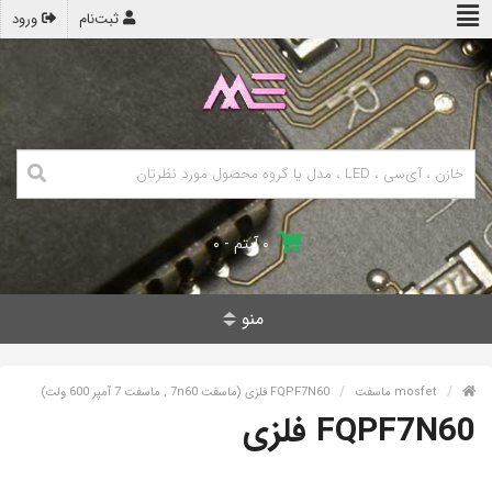
ثبت‌نام
ورود
۰ آیتم - ۰
منو
mosfet ماسفت
FQPF7N60 فلزی (ماسفت 7n60 , ماسفت 7 آمپر 600 ولت)
FQPF7N60 فلزی