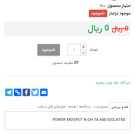
امتیاز محصول:
700
موجود درانبار:
ناموجود
0 ریال
0 ریال
تعداد
ناموجود
مقایسه محصول
دیدگاه، نقد وارد نمایید
legram
Copy
Facebook
Twitter
Email
Link
خصوصیات
دیدگاه‌ها / نقدها
فایل‌های قابل دریافت
نقد و بررسی
POWER MOSFET N-CH 7A 600 ISOLATED