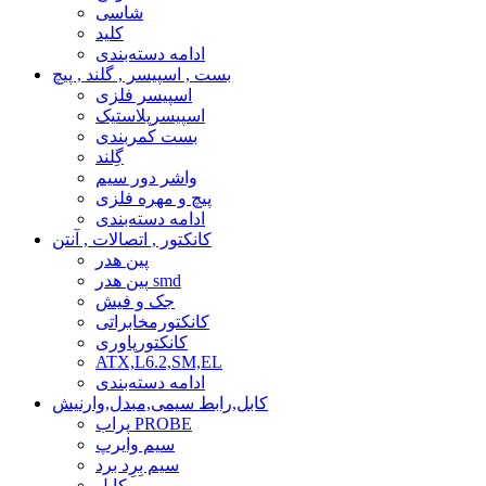
شاسی
کلید
ادامه دسته‌بندی
بست , اسپیسر , گلند , پیچ
اسپیسر فلزی
اسپیسرپلاستیک
بست کمربندی
گِلند
واشر دور سیم
پیچ و مهره فلزی
ادامه دسته‌بندی
کانکتور , اتصالات , آنتن
پین هدر
پین هدر smd
جک و فیش
کانکتورمخابراتی
کانکتورپاوری
ATX,L6.2,SM,EL
ادامه دسته‌بندی
کابل,رابط سیمی,مبدل,وارنیش
پراب PROBE
سیم وایرپ
سیم بِرِد برد
کابل