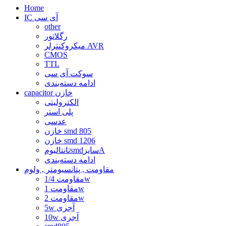
Home
IC آی سی
other
رگلاتور
میکروکنترلر AVR
CMOS
TTL
سوکت آی سی
ادامه دسته‌بندی
capacitor خازن
الکترولیتی
پلی استر
عدسی
خازن smd 805
خازن smd 1206
تانتالیومsmdسایزA
ادامه دسته‌بندی
مقاومت , پتانسیومتر , ولوم
مقاومت 1/4w
مقاومت 1w
مقاومت 2w
5w آجری
10w آجری