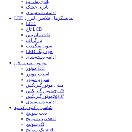
باتری بک آپ
باتری خشک
ادامه دسته‌بندی
LED , نمایشگرها , فلاشر , لیزر
LCD
تاچ LCD
دات ماتریس
بارگراف
سون سگمنت
LED خود رنگ
ادامه دسته‌بندی
موتور , پمپ , فن
موتور DC
استپ موتور
سروو موتور
مینی موتورگیربکس
موتورگیربکسzga25
موتورگیربکسzga37
ادامه دسته‌بندی
شاسی , کلید , کیــپد
دیپ سوییچ
دیپ سوییچ smd
تک سوئیچ
تک سوئیچ smd