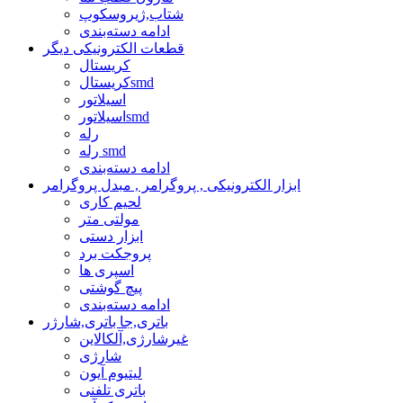
شتاب,ژیروسکوپ
ادامه دسته‌بندی
قطعات الکترونیکی دیگر
کریستال
کریستالsmd
اسیلاتور
اسیلاتورsmd
رله
رله smd
ادامه دسته‌بندی
ابزار الکترونیکی , پروگرامر , مبدل پروگرامر
لحیم کاری
مولتی متر
ابزار دستی
پروجکت برد
اسپری ها
پیچ گوشتی
ادامه دسته‌بندی
باتری,جا باتری,شارژر
غیرشارژی,آلکالاین
شارژی
لیتیوم آیون
باتری تلفنی