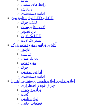
رابط های سیمی
وارنیش
ادامه دسته‌بندی
لوازم تلویزیون LED و LCD
چوک LCD
لامپ فلورسنت
برد تصویر
بک لایت LED
تستر بک لایت
آداپتور,ترانس,منبع تغذیه,چوک
آداپتور
ترانس
مبدل dc-dc
منبع تغذیه
چوک
آداپتور صنعتی
ادامه دسته‌بندی
لوازم جانبی ,لوازم تلفنی , روشنایی ,آهنربا
چراق قوه و اضطراری
ترازو دیجیتال
گجت
لوازم تلفنی
قطعات جانبی