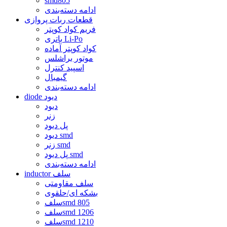
smd805
ادامه دسته‌بندی
قطعات ربات پروازی
فریم کواد کوپتر
باتری Li-Po
کواد کوپتر آماده
موتور براشلس
اسپید کنترل
گیمبال
ادامه دسته‌بندی
diode دیود
دیود
زنر
پل دیود
دیود smd
زنر smd
پل دیود smd
ادامه دسته‌بندی
inductor سلف
سلف مقاومتی
بشکه ای/حلقوی
سلفsmd 805
سلفsmd 1206
سلفsmd 1210