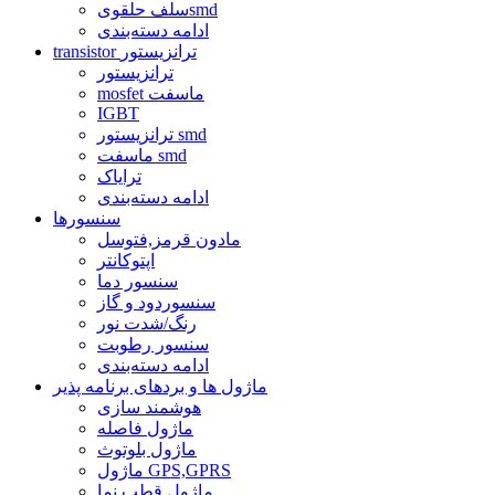
سلف حلقویsmd
ادامه دسته‌بندی
transistor ترانزیستور
ترانزیستور
mosfet ماسفت
IGBT
ترانزیستور smd
ماسفت smd
ترایاک
ادامه دسته‌بندی
سنسورها
مادون قرمز,فتوسل
اپتوکانتر
سنسور دما
سنسوردود و گاز
رنگ/شدت نور
سنسور رطوبت
ادامه دسته‌بندی
ماژول ها و بردهای برنامه پذیر
هوشمند سازی
ماژول فاصله
ماژول بلوتوث
ماژول GPS,GPRS
ماژول قطب نما