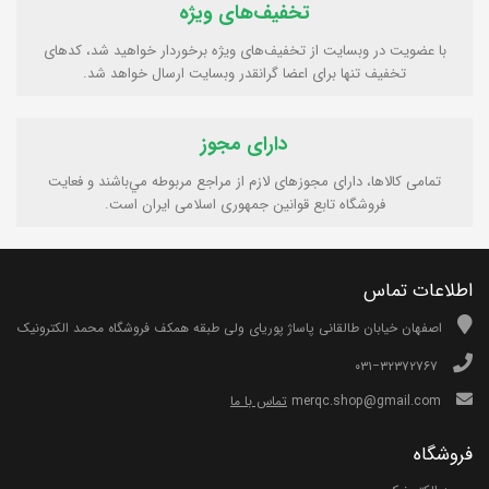
تخفیف‌های ویژه
با عضویت در وبسایت از تخفیف‌های ویژه برخوردار خواهید شد، کدهای
تخفیف تنها برای اعضا گرانقدر وبسایت ارسال خواهد شد.
دارای مجوز
تمامی كالاها، دارای مجوزهای لازم از مراجع مربوطه مي‌باشند و فعایت
فروشگاه تابع قوانين جمهوری اسلامی ايران است.
اطلاعات تماس
اصفهان خیابان طالقانی پاساژ پوریای ولی طبقه همکف فروشگاه محمد الکترونیک
۰۳۱−۳۲۳۷۲۷۶۷
merqc.shop@gmail.com
تماس با ما
فروشگاه