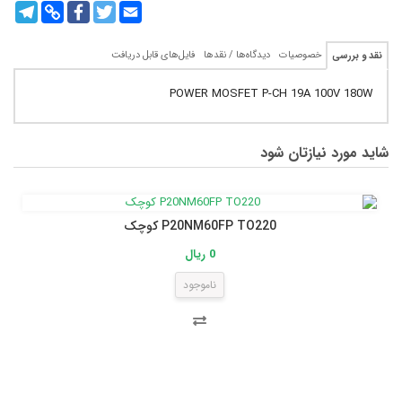
legram
Copy
Facebook
Twitter
Email
Link
خصوصیات
دیدگاه‌ها / نقدها
فایل‌های قابل دریافت
نقد و بررسی
POWER MOSFET P-CH 19A 100V 180W
شاید مورد نیازتان شود
P20NM60FP TO220 کوچک
0 ریال
ناموجود