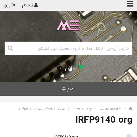
ثبت‌نام
ورود
۰ آیتم - ۰
منو
mosfet ماسفت
IRFP9140 org (ماسفت irfp9140,مسفت irfp9140)
IRFP9140 org