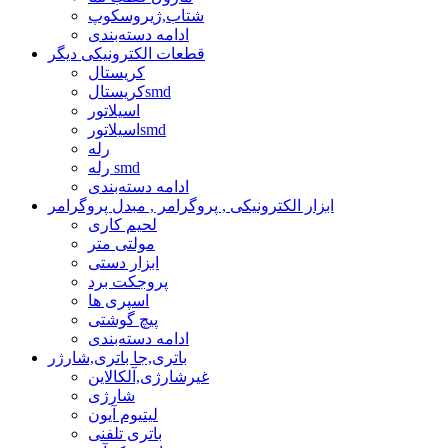
شتاب,ژیروسکوپ
ادامه دسته‌بندی
قطعات الکترونیکی دیگر
کریستال
کریستالsmd
اسیلاتور
اسیلاتورsmd
رله
رله smd
ادامه دسته‌بندی
ابزار الکترونیکی , پروگرامر , مبدل پروگرامر
لحیم کاری
مولتی متر
ابزار دستی
پروجکت برد
اسپری ها
پیچ گوشتی
ادامه دسته‌بندی
باتری,جا باتری,شارژر
غیرشارژی,آلکالاین
شارژی
لیتیوم آیون
باتری تلفنی