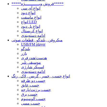
*****فروش ویــــــــــــژه*****
انواع آی سی
انواع دیود
انواع ماسفت
انواع LED
انواع پل دیود
انواع کریستال
ادامه دسته‌بندی
میکروفن , بلندگو , قطعات صوتی
USB/FM player
بلندگو
بازر
هدست/هندزفری
موسیقی پلیر
اسپیکر شارژی
ادامه دسته‌بندی
انواع چسب , خمیر , گریس , لاک , رنگ
چسب دو طرفه
چسب عایق
چسب برزنت/پارچه
چسب برق
چسب آلومینیوم
چسب مسی