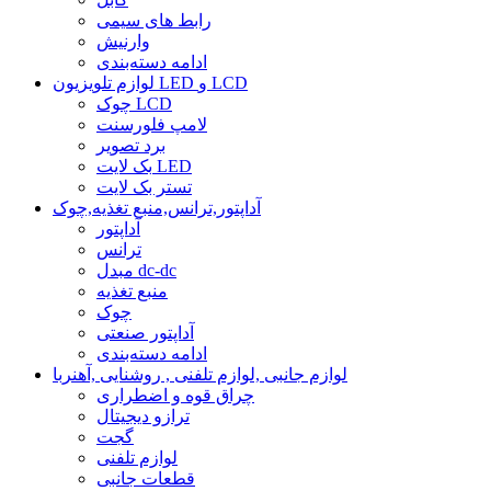
رابط های سیمی
وارنیش
ادامه دسته‌بندی
لوازم تلویزیون LED و LCD
چوک LCD
لامپ فلورسنت
برد تصویر
بک لایت LED
تستر بک لایت
آداپتور,ترانس,منبع تغذیه,چوک
آداپتور
ترانس
مبدل dc-dc
منبع تغذیه
چوک
آداپتور صنعتی
ادامه دسته‌بندی
لوازم جانبی ,لوازم تلفنی , روشنایی ,آهنربا
چراق قوه و اضطراری
ترازو دیجیتال
گجت
لوازم تلفنی
قطعات جانبی