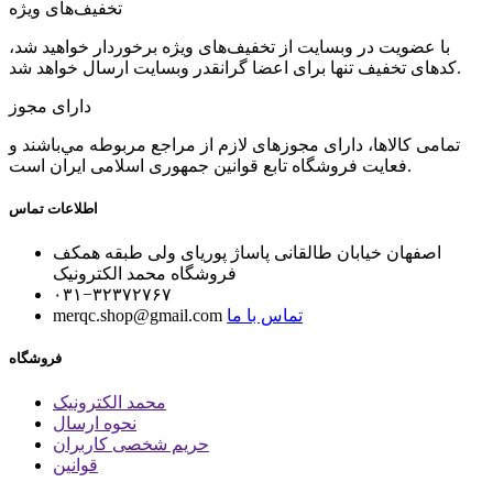
تخفیف‌های ویژه
با عضویت در وبسایت از تخفیف‌های ویژه برخوردار خواهید شد،
کدهای تخفیف تنها برای اعضا گرانقدر وبسایت ارسال خواهد شد.
دارای مجوز
تمامی كالاها، دارای مجوزهای لازم از مراجع مربوطه مي‌باشند و
فعایت فروشگاه تابع قوانين جمهوری اسلامی ايران است.
اطلاعات تماس
اصفهان خیابان طالقانی پاساژ پوریای ولی طبقه همکف
فروشگاه محمد الکترونیک
۰۳۱−۳۲۳۷۲۷۶۷
تماس با ما
merqc.shop@gmail.com
فروشگاه
محمد الکترونیک
نحوه ارسال
حریم شخصی کاربران
قوانین