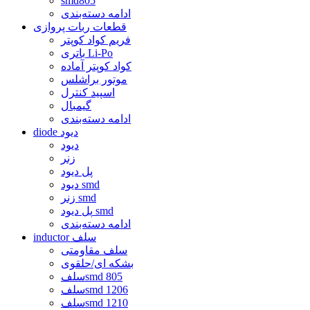
smd805
ادامه دسته‌بندی
قطعات ربات پروازی
فریم کواد کوپتر
باتری Li-Po
کواد کوپتر آماده
موتور براشلس
اسپید کنترل
گیمبال
ادامه دسته‌بندی
diode دیود
دیود
زنر
پل دیود
دیود smd
زنر smd
پل دیود smd
ادامه دسته‌بندی
inductor سلف
سلف مقاومتی
بشکه ای/حلقوی
سلفsmd 805
سلفsmd 1206
سلفsmd 1210