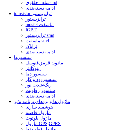
سلف حلقویsmd
ادامه دسته‌بندی
transistor ترانزیستور
ترانزیستور
mosfet ماسفت
IGBT
ترانزیستور smd
ماسفت smd
ترایاک
ادامه دسته‌بندی
سنسورها
مادون قرمز,فتوسل
اپتوکانتر
سنسور دما
سنسوردود و گاز
رنگ/شدت نور
سنسور رطوبت
ادامه دسته‌بندی
ماژول ها و بردهای برنامه پذیر
هوشمند سازی
ماژول فاصله
ماژول بلوتوث
ماژول GPS,GPRS
ماژول قطب نما