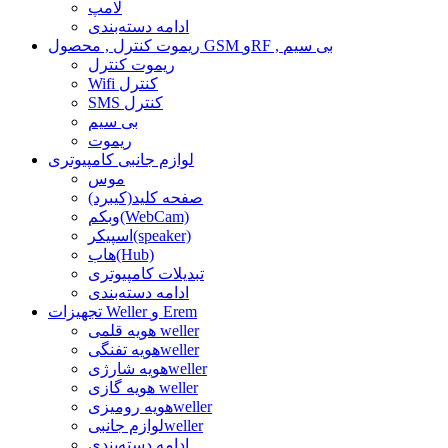
لامپ
ادامه دسته‌بندی
ریموت کنترل , محصول GSM وRF , بی سیم
ریموت کنترل
Wifi کنترل
SMS کنترل
بی سیم
ریموت
لوازم جانبی کامپیوتری
موس
صفحه کلید(کیبرد)
وبکم(WebCam)
اسپیکر(speaker)
هاب(Hub)
تبدیلات کامپیوتری
ادامه دسته‌بندی
تجهیزات Weller و Erem
هویه قلمی weller
هویه تفنگیweller
هویه شارژیweller
هویه گازی weller
هویه رومیزیweller
لوازم جانبیweller
ادامه دسته‌بندی