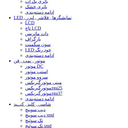
باتری بک آپ
باتری خشک
ادامه دسته‌بندی
LED , نمایشگرها , فلاشر , لیزر
LCD
تاچ LCD
دات ماتریس
بارگراف
سون سگمنت
LED خود رنگ
ادامه دسته‌بندی
موتور , پمپ , فن
موتور DC
استپ موتور
سروو موتور
مینی موتورگیربکس
موتورگیربکسzga25
موتورگیربکسzga37
ادامه دسته‌بندی
شاسی , کلید , کیــپد
دیپ سوییچ
دیپ سوییچ smd
تک سوئیچ
تک سوئیچ smd