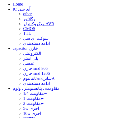
Home
IC آی سی
other
رگلاتور
میکروکنترلر AVR
CMOS
TTL
سوکت آی سی
ادامه دسته‌بندی
capacitor خازن
الکترولیتی
پلی استر
عدسی
خازن smd 805
خازن smd 1206
تانتالیومsmdسایزA
ادامه دسته‌بندی
مقاومت , پتانسیومتر , ولوم
مقاومت 1/4w
مقاومت 1w
مقاومت 2w
5w آجری
10w آجری