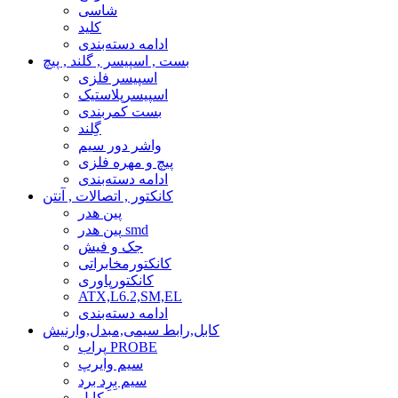
شاسی
کلید
ادامه دسته‌بندی
بست , اسپیسر , گلند , پیچ
اسپیسر فلزی
اسپیسرپلاستیک
بست کمربندی
گِلند
واشر دور سیم
پیچ و مهره فلزی
ادامه دسته‌بندی
کانکتور , اتصالات , آنتن
پین هدر
پین هدر smd
جک و فیش
کانکتورمخابراتی
کانکتورپاوری
ATX,L6.2,SM,EL
ادامه دسته‌بندی
کابل,رابط سیمی,مبدل,وارنیش
پراب PROBE
سیم وایرپ
سیم بِرِد برد
کابل