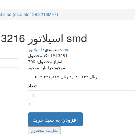
اسیلاتور 39.3216 مگاهرتز سایز بزرگ smd (oscillator 39.3216MHz)
اسیلاتور 39.3216 مگاهرتز سایز بزرگ smd
اسیلاتورsmd
دسته‌بندی:
TS13281
کد محصول:
امتیاز محصول:
700
موجود درانبار:
موجود
۲,۲۲۶,۸۲۴ ریال
۲,۰۸۱,۱۴۴ ریال
تعداد
+
-
افزودن به سبد خرید
مقایسه محصول