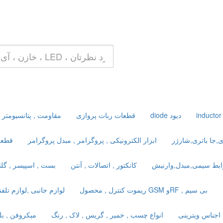
diode دیود
قطعات ربات پروازی
مقاومت , پتانسیومتر ,
ی,جا باتری,شارژر
ابزار الکترونیکی , پروگرامر , مبدل پروگرامر
قطعا
ابط سیمی,مبدل,وارنیش
کانکتور , اتصالات , آنتن
بست , اسپیسر , گلند
ریموت کنترل , محصول GSM وRF , بی سیم
لوازم جانبی ,لوازم تلفن
اجناس ویترینی
انواع چسب , خمیر , گریس , لاک , رنگ
میکروفن , بل