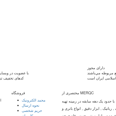
دارای مجوز
ع مربوطه مي‌باشند
با عضویت در وبسایت
کدهای تخفیف تنه
مختصری از MERQC
فروشگاه
محمد الکترونیک
ا
ا حدود یک دهه سابقه در زمینه تهیه
نحوه ارسال
 رباتیک , ابزار دقیق , انواع باتری و
حریم شخصی
خرده در بازار سنتی جهت رفاه هرچه
کاربران