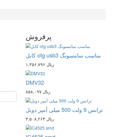
پرفروش
کابل otg usb3 مناسب سامسونگ
۱,۳۵۶,۷۹۶ ریال
DMV32
۸۵۸,۰۹۷ ریال
ترانس 9 ولت 500 میلی آمپر دوبل
۳,۵۰۸,۲۶۳ ریال
IC4525 smd