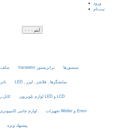
ورود
ثبت‌نام
۰ آیتم - ۰
سنسورها
transistor ترانزیستور
inductor سلف
LED , نمایشگرها , فلاشر , لیزر
باتر
لوازم تلویزیون LED و LCD
کابل,ر
تجهیزات Weller و Erem
لوازم جانبی کامپیوتری
پیشنهاد ویژه