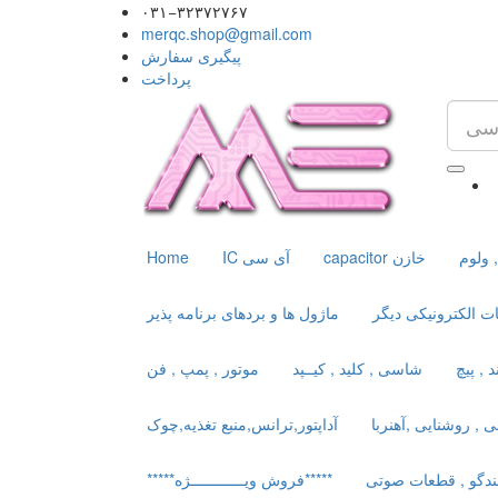
۰۳۱−۳۲۳۷۲۷۶۷
merqc.shop@gmail.com
پیگیری سفارش
پرداخت
 ولوم
capacitor خازن
IC آی سی
Home
ت الکترونیکی دیگر
ماژول ها و بردهای برنامه پذیر
 , پیچ
شاسی , کلید , کیــپد
موتور , پمپ , فن
ی , روشنایی ,آهنربا
آداپتور,ترانس,منبع تغذیه,چوک
ندگو , قطعات صوتی
*****فروش ویــــــــــــژه*****