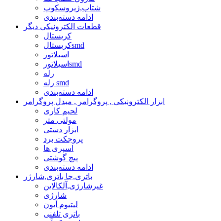
شتاب,ژیروسکوپ
ادامه دسته‌بندی
قطعات الکترونیکی دیگر
کریستال
کریستالsmd
اسیلاتور
اسیلاتورsmd
رله
رله smd
ادامه دسته‌بندی
ابزار الکترونیکی , پروگرامر , مبدل پروگرامر
لحیم کاری
مولتی متر
ابزار دستی
پروجکت برد
اسپری ها
پیچ گوشتی
ادامه دسته‌بندی
باتری,جا باتری,شارژر
غیرشارژی,آلکالاین
شارژی
لیتیوم آیون
باتری تلفنی