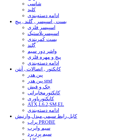
شاسی
کلید
ادامه دسته‌بندی
بست , اسپیسر , گلند , پیچ
اسپیسر فلزی
اسپیسرپلاستیک
بست کمربندی
گِلند
واشر دور سیم
پیچ و مهره فلزی
ادامه دسته‌بندی
کانکتور , اتصالات , آنتن
پین هدر
پین هدر smd
جک و فیش
کانکتورمخابراتی
کانکتورپاوری
ATX,L6.2,SM,EL
ادامه دسته‌بندی
کابل,رابط سیمی,مبدل,وارنیش
پراب PROBE
سیم وایرپ
سیم بِرِد برد
کابل