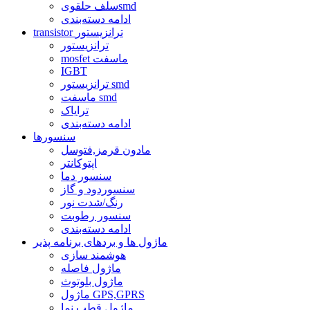
سلف حلقویsmd
ادامه دسته‌بندی
transistor ترانزیستور
ترانزیستور
mosfet ماسفت
IGBT
ترانزیستور smd
ماسفت smd
ترایاک
ادامه دسته‌بندی
سنسورها
مادون قرمز,فتوسل
اپتوکانتر
سنسور دما
سنسوردود و گاز
رنگ/شدت نور
سنسور رطوبت
ادامه دسته‌بندی
ماژول ها و بردهای برنامه پذیر
هوشمند سازی
ماژول فاصله
ماژول بلوتوث
ماژول GPS,GPRS
ماژول قطب نما