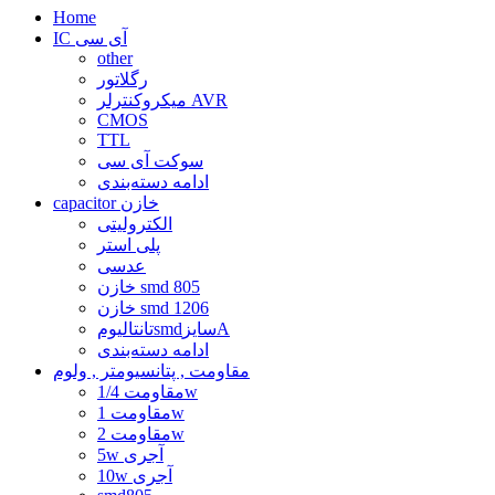
Home
IC آی سی
other
رگلاتور
میکروکنترلر AVR
CMOS
TTL
سوکت آی سی
ادامه دسته‌بندی
capacitor خازن
الکترولیتی
پلی استر
عدسی
خازن smd 805
خازن smd 1206
تانتالیومsmdسایزA
ادامه دسته‌بندی
مقاومت , پتانسیومتر , ولوم
مقاومت 1/4w
مقاومت 1w
مقاومت 2w
5w آجری
10w آجری