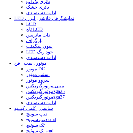
باتری بک آپ
باتری خشک
ادامه دسته‌بندی
LED , نمایشگرها , فلاشر , لیزر
LCD
تاچ LCD
دات ماتریس
بارگراف
سون سگمنت
LED خود رنگ
ادامه دسته‌بندی
موتور , پمپ , فن
موتور DC
استپ موتور
سروو موتور
مینی موتورگیربکس
موتورگیربکسzga25
موتورگیربکسzga37
ادامه دسته‌بندی
شاسی , کلید , کیــپد
دیپ سوییچ
دیپ سوییچ smd
تک سوئیچ
تک سوئیچ smd