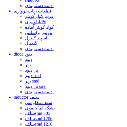
smd805
ادامه دسته‌بندی
قطعات ربات پروازی
فریم کواد کوپتر
باتری Li-Po
کواد کوپتر آماده
موتور براشلس
اسپید کنترل
گیمبال
ادامه دسته‌بندی
diode دیود
دیود
زنر
پل دیود
دیود smd
زنر smd
پل دیود smd
ادامه دسته‌بندی
inductor سلف
سلف مقاومتی
بشکه ای/حلقوی
سلفsmd 805
سلفsmd 1206
سلفsmd 1210