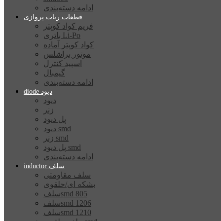
ادامه دسته‌بندی
قطعات ربات پروازی
فریم کواد کوپتر
باتری Li-Po
کواد کوپتر آماده
موتور براشلس
اسپید کنترل
گیمبال
ادامه دسته‌بندی
diode دیود
دیود
زنر
پل دیود
دیود smd
زنر smd
پل دیود smd
ادامه دسته‌بندی
inductor سلف
سلف مقاومتی
بشکه ای/حلقوی
سلفsmd 805
سلفsmd 1206
سلفsmd 1210