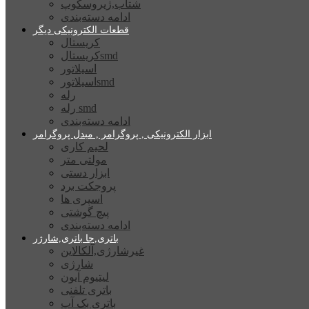
شتاب,ژیروسکوپ
ادامه دسته‌بندی
قطعات الکترونیکی دیگر
کریستال
کریستالsmd
اسیلاتور
اسیلاتورsmd
رله
رله smd
ادامه دسته‌بندی
ابزار الکترونیکی , پروگرامر , مبدل پروگرامر
لحیم کاری
مولتی متر
ابزار دستی
پروجکت برد
اسپری ها
پیچ گوشتی
ادامه دسته‌بندی
باتری,جا باتری,شارژر
غیرشارژی,آلکالاین
شارژی
لیتیوم آیون
باتری تلفنی
باتری بک آپ