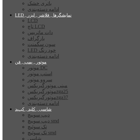
باتری خشک
ادامه دسته‌بندی
LED , نمایشگرها , فلاشر , لیزر
LCD
تاچ LCD
دات ماتریس
بارگراف
سون سگمنت
LED خود رنگ
ادامه دسته‌بندی
موتور , پمپ , فن
موتور DC
استپ موتور
سروو موتور
مینی موتورگیربکس
موتورگیربکسzga25
موتورگیربکسzga37
ادامه دسته‌بندی
شاسی , کلید , کیــپد
دیپ سوییچ
دیپ سوییچ smd
تک سوئیچ
تک سوئیچ smd
شاسی