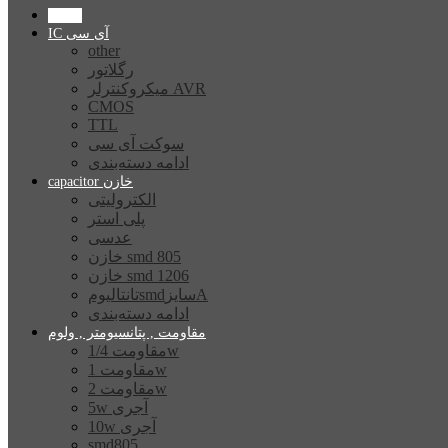
Home
IC آی سی
other
رگلاتور
میکروکنترلر AVR
CMOS
TTL
سوکت آی سی
ادامه دسته‌بندی
capacitor خازن
الکترولیتی
پلی استر
عدسی
خازن smd 805
خازن smd 1206
تانتالیومsmdسایزA
ادامه دسته‌بندی
مقاومت , پتانسیومتر , ولوم
مقاومت 1/4w
مقاومت 1w
مقاومت 2w
5w آجری
10w آجری
smd805