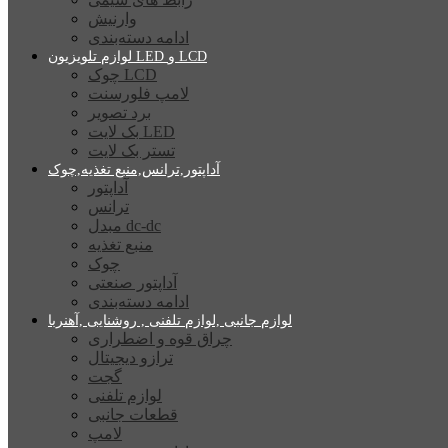
وارنیش
ادامه دسته‌بندی
لوازم تلویزیون LED و LCD
چوک LCD
لامپ فلورسنت
برد تصویر
بک لایت LED
تستر بک لایت
آداپتور,ترانس,منبع تغذیه,چوک
آداپتور
ترانس
مبدل dc-dc
منبع تغذیه
چوک
آداپتور صنعتی
ادامه دسته‌بندی
لوازم جانبی ,لوازم تلفنی , روشنایی ,آهنربا
چراق قوه و اضطراری
ترازو دیجیتال
گجت
لوازم تلفنی
قطعات جانبی
لامپ