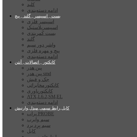
کلید
ادامه دسته‌بندی
بست , اسپیسر , گلند , پیچ
اسپیسر فلزی
اسپیسرپلاستیک
بست کمربندی
گِلند
واشر دور سیم
پیچ و مهره فلزی
ادامه دسته‌بندی
کانکتور , اتصالات , آنتن
پین هدر
پین هدر smd
جک و فیش
کانکتورمخابراتی
کانکتورپاوری
ATX,L6.2,SM,EL
ادامه دسته‌بندی
کابل,رابط سیمی,مبدل,وارنیش
پراب PROBE
سیم وایرپ
سیم بِرِد برد
کابل
رابط های سیمی