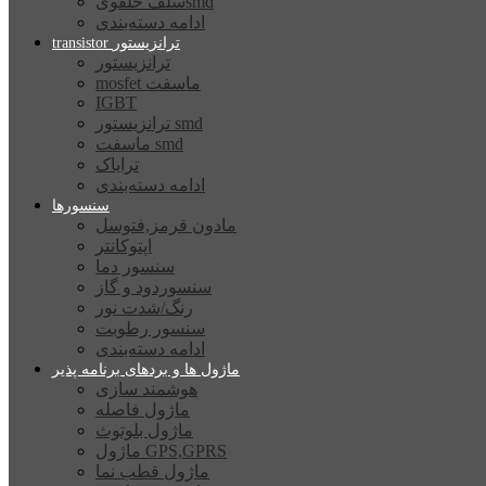
سلف حلقویsmd
ادامه دسته‌بندی
transistor ترانزیستور
ترانزیستور
mosfet ماسفت
IGBT
ترانزیستور smd
ماسفت smd
ترایاک
ادامه دسته‌بندی
سنسورها
مادون قرمز,فتوسل
اپتوکانتر
سنسور دما
سنسوردود و گاز
رنگ/شدت نور
سنسور رطوبت
ادامه دسته‌بندی
ماژول ها و بردهای برنامه پذیر
هوشمند سازی
ماژول فاصله
ماژول بلوتوث
ماژول GPS,GPRS
ماژول قطب نما